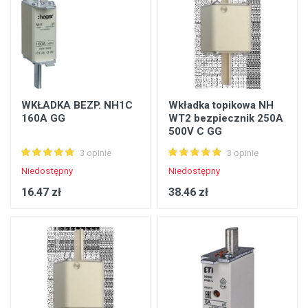
WKŁADKA BEZP. NH1C
Wkładka topikowa NH
160A GG
WT2 bezpiecznik 250A
500V C GG
3 opinie
3 opinie
Niedostępny
Niedostępny
16.47 zł
38.46 zł