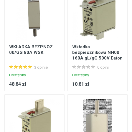
WKŁADKA BEZP.NOZ.
Wkładka
00/GG 80A WSK.
bezpiecznikowa NH00
160A gL/gG 500V Eaton
160NHG00B
3 opinie
0 opinii
Dostępny
Dostępny
48.84 zł
10.81 zł