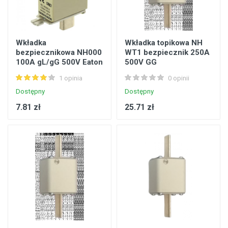
Wkładka
Wkładka topikowa NH
bezpiecznikowa NH000
WT1 bezpiecznik 250A
100A gL/gG 500V Eaton
500V GG
100NHG000B
1 opinia
0 opinii
Dostępny
Dostępny
7.81 zł
25.71 zł