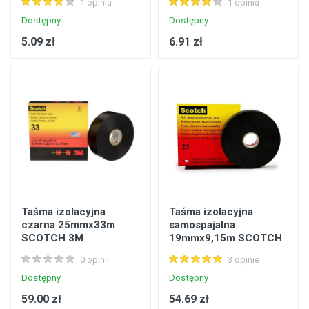
1 opinia
1 opinia
Dostępny
Dostępny
5.09 zł
6.91 zł
Taśma izolacyjna
Taśma izolacyjna
czarna 25mmx33m
samospajalna
SCOTCH 3M
19mmx9,15m SCOTCH
7000057498
3M 7000007286
0 opinii
3 opinie
Dostępny
Dostępny
59.00 zł
54.69 zł