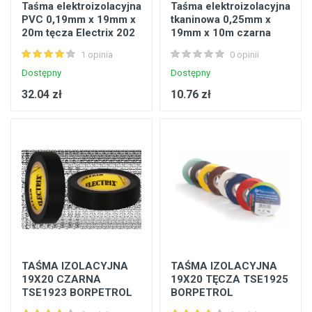
Taśma elektroizolacyjna
Taśma elektroizolacyjna
PVC 0,19mm x 19mm x
tkaninowa 0,25mm x
20m tęcza Electrix 202
19mm x 10m czarna
SuperFlex opk. 5szt
Electrix 160
1 opinia
0 opinii
Dostępny
Dostępny
32.04 zł
10.76 zł
TAŚMA IZOLACYJNA
TAŚMA IZOLACYJNA
19X20 CZARNA
19X20 TĘCZA TSE1925
TSE1923 BORPETROL
BORPETROL