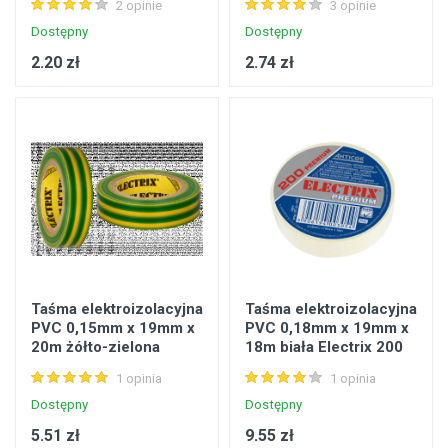
2 opinie
3 opinie
Dostępny
Dostępny
2.20 zł
2.74 zł
Taśma elektroizolacyjna
Taśma elektroizolacyjna
PVC 0,15mm x 19mm x
PVC 0,18mm x 19mm x
20m żółto-zielona
18m biała Electrix 200
TSE1925
premium
1 opinia
1 opinia
Dostępny
Dostępny
5.51 zł
9.55 zł