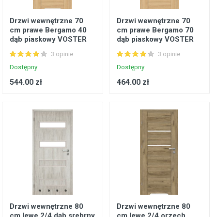
Drzwi wewnętrzne 70
Drzwi wewnętrzne 70
cm prawe Bergamo 40
cm prawe Bergamo 70
dąb piaskowy VOSTER
dąb piaskowy VOSTER
3 opinie
3 opinie
Dostępny
Dostępny
544.00 zł
464.00 zł
Drzwi wewnętrzne 80
Drzwi wewnętrzne 80
cm lewe 2/4 dąb srebrny
cm lewe 2/4 orzech