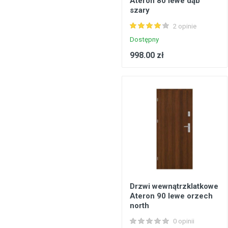
Ateron 80 lewe dąb
szary
Konstrukcje stalowe, konstrukcje prefabrykowane
2 opinie
Podłogi, wykładziny podłogowe
Dostępny
Metale, walcowany metal
998.00 zł
Inżynieria elektryczna
Bezpieczeństwo, komunikacja
Okna, drzwi
Produkty gospodarstwa domowego
Drzwi wewnątrzklatkowe
Ateron 90 lewe orzech
north
0 opinii