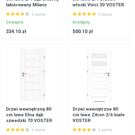
lakierowany Milano
włoski Vinci 30 VOSTER
VOSTER
3 opinie
3 opinie
Dostępny
Dostępny
334.10 zł
500.10 zł
Drzwi wewnętrznę 80
Drzwi wewnętrzne 80
cm lewe Etna dąb
cm lewe Zitron 2/6 białe
szwedzki 70 VOSTER
VOSTER
3 opinie
2 opinie