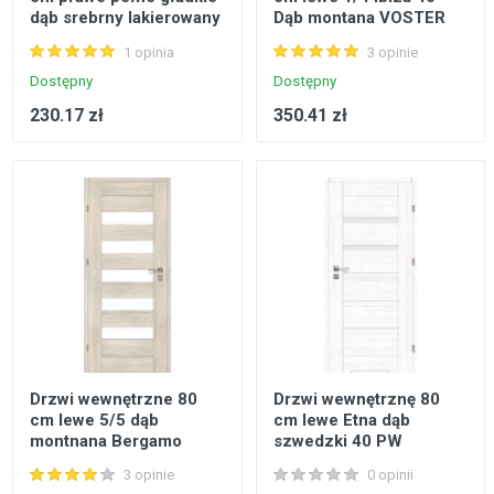
dąb srebrny lakierowany
Dąb montana VOSTER
VOSTER
1 opinia
3 opinie
Dostępny
Dostępny
230.17 zł
350.41 zł
Drzwi wewnętrzne 80
Drzwi wewnętrznę 80
cm lewe 5/5 dąb
cm lewe Etna dąb
montnana Bergamo
szwedzki 40 PW
VOSTER
VOSTER
3 opinie
0 opinii