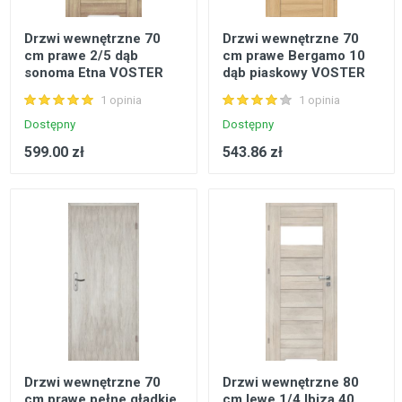
Drzwi wewnętrzne 70
Drzwi wewnętrzne 70
cm prawe 2/5 dąb
cm prawe Bergamo 10
sonoma Etna VOSTER
dąb piaskowy VOSTER
1 opinia
1 opinia
Dostępny
Dostępny
599.00 zł
543.86 zł
Drzwi wewnętrzne 70
Drzwi wewnętrzne 80
cm prawe pełne gładkie
cm lewe 1/4 Ibiza 40