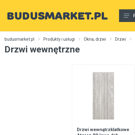
Materiały budowlane
budusmarket.pl
Produkty i usługi
Okna, drzwi
Drzwi
Drzwi wewnętrzne
Woda, gaz, ogrzewanie, kanalizacja, wentylacja
Wnętrze
Zewnętrzny
Sprzęt i narzędzia
Różne
Usługi budowlane
Rury wodne
Ogrzewanie, autonomiczne ogrzewanie, źródła ciepła
Drzwi wewnątrzklatkowe
Artykuły dekoracyjne, dywany itp.