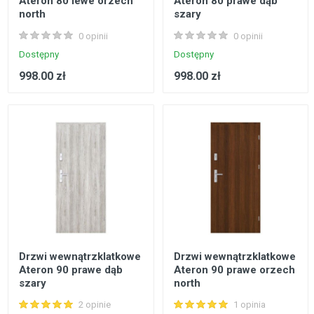
Ateron 80 lewe orzech
Ateron 80 prawe dąb
north
szary
0 opinii
0 opinii
Dostępny
Dostępny
998.00 zł
998.00 zł
Drzwi wewnątrzklatkowe
Drzwi wewnątrzklatkowe
Ateron 90 prawe dąb
Ateron 90 prawe orzech
szary
north
2 opinie
1 opinia