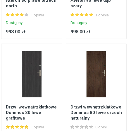
Ateron 80 prawe orzech
Ateron 90 lewe dąb
north
szary
1 opinia
1 opinia
Dostępny
Dostępny
998.00 zł
998.00 zł
Drzwi wewnątrzklatkowe
Drzwi wewnątrzklatkowe
Dominos 80 lewe
Dominos 80 lewe orzech
grafitowe
naturalny
1 opinia
0 opinii