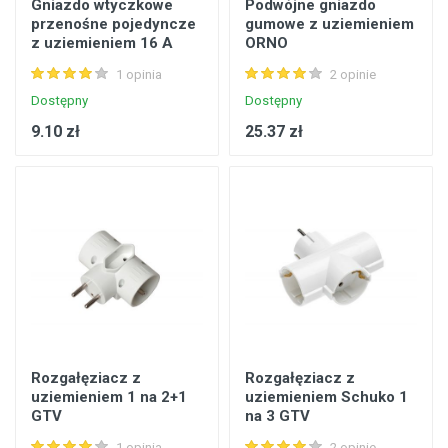
Gniazdo wtyczkowe
Podwójne gniazdo
przenośne pojedyncze
gumowe z uziemieniem
z uziemieniem 16 A
ORNO
POLMARK
1 opinia
2 opinie
Dostępny
Dostępny
9.10 zł
25.37 zł
Rozgałęziacz z
Rozgałęziacz z
uziemieniem 1 na 2+1
uziemieniem Schuko 1
GTV
na 3 GTV
1 opinia
2 opinie