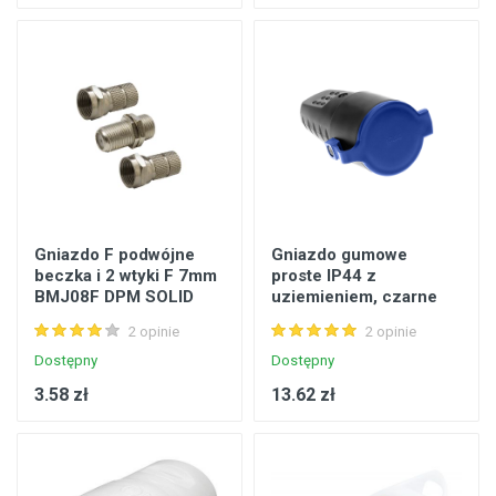
Gniazdo F podwójne
Gniazdo gumowe
beczka i 2 wtyki F 7mm
proste IP44 z
BMJ08F DPM SOLID
uziemieniem, czarne
ORNO
2 opinie
2 opinie
Dostępny
Dostępny
3.58 zł
13.62 zł