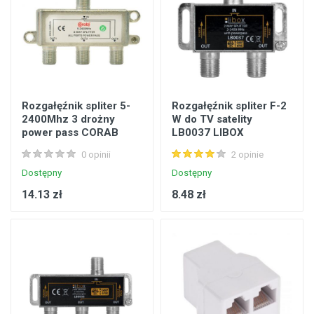
Rozgałęźnik spliter 5-
Rozgałęźnik spliter F-2
2400Mhz 3 drożny
W do TV satelity
power pass CORAB
LB0037 LIBOX
0 opinii
2 opinie
Dostępny
Dostępny
14.13 zł
8.48 zł