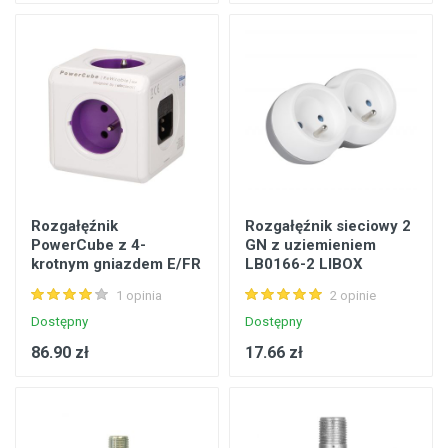
Rozgałęźnik
Rozgałęźnik sieciowy 2
PowerCube z 4-
GN z uziemieniem
krotnym gniazdem E/FR
LB0166-2 LIBOX
i 2xUSB 5V + 4 wtyczki
1 opinia
2 opinie
ORNO
Dostępny
Dostępny
86.90 zł
17.66 zł