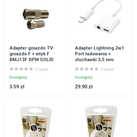
Adapter gniazdo TV-
Adapter Lightning 2w1
gniazdo F + wtyk F
Port ładowania +
BMJ13F DPM SOLID
słuchawki 3,5 mm
VA0002 VAYOX
0 opinii
0 opinii
Dostępny
Dostępny
3.59 zł
29.90 zł