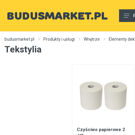
Materiały budowlane
budusmarket.pl
Produkty i usługi
Wnętrze
Elementy deko
Tekstylia
Woda, gaz, ogrzewanie, kanalizacja, wentylacja
Wnętrze
Zewnętrzny
Sprzęt i narzędzia
Różne
Usługi budowlane
Rury wodne
Ogrzewanie, autonomiczne ogrzewanie, źródła ciepła
Czyściwo papierowe 2
Artykuły dekoracyjne, dywany itp.