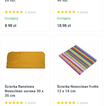
20 szt.
30 szt.
3 opinie
3 opinie
Dostępny
Dostępny
8.98 zł
18.98 zł
Ścierka flanelowa
Ścierka Novoclean frotte
Novoclean surowa 30 x
12 x 14 cm
35 cm
2 opinie
2 opinie