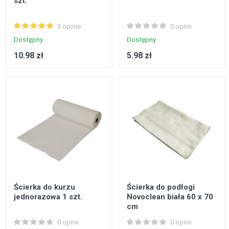
szt.
3 opinie
0 opinii
Dostępny
Dostępny
10.98 zł
5.98 zł
Ścierka do kurzu
Ścierka do podłogi
jednorazowa 1 szt.
Novoclean biała 60 x 70
cm
0 opinii
0 opinii