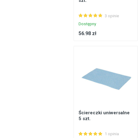
szt.
Konstrukcje stalowe, konstrukcje prefabrykowane
3 opinie
Podłogi, wykładziny podłogowe
Dostępny
Metale, walcowany metal
56.98 zł
Inżynieria elektryczna
Bezpieczeństwo, komunikacja
Okna, drzwi
Produkty gospodarstwa domowego
Ściereczki uniwersalne
5 szt.
1 opinia