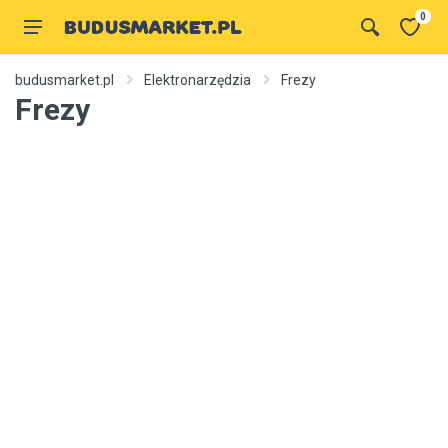
0
budusmarket.pl
Elektronarzędzia
Frezy
Frezy