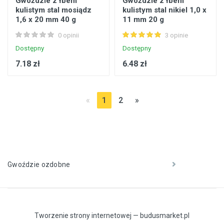
Gwoździe z łbem
Gwoździe z łbem
kulistym stal mosiądz
kulistym stal nikiel 1,0 x
1,6 x 20 mm 40 g
11 mm 20 g
0 opinii
3 opinie
Dostępny
Dostępny
7.18 zł
6.48 zł
«
1
2
»
Gwoździe ozdobne
Tworzenie strony internetowej — budusmarket.pl