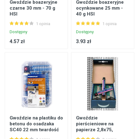
Gwoździe boazeryjne
Gwoździe boazeryjne
czarne 30 mm - 70 g
ocynkowane 25 mm -
HSI
40 g HSI
1 opinia
1 opinia
Dostępny
Dostępny
4.57 zł
3.93 zł
Gwoździe na plastiku do
Gwoździe
betonu do osadzaka
pierścieniowe na
SC40 22 mm twardość
papierze 2,8x75,
57-60 hrc 500 szt.+ 1
3300sz + 3 gazy, do