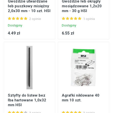
Gwoździe utwardzane
Gwoździe łeb okrągły
łeb puszkowy misiężny
mosiądzowane 1,2x20
2,0x30 mm - 10 szt. HSI
mm - 30 g HSI
2 opinie
1 opinia
Dostępny
Dostępny
4.49 zł
6.55 zł
Sztyfty do listew bez
Agrafki niklowane 40
łba hartowane 1,0x32
mm 10 szt.
mm HSI
3 opinie
3 opinie