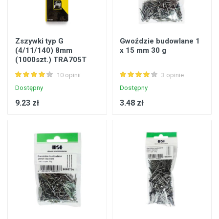
Zszywki typ G
Gwoździe budowlane 1
(4/11/140) 8mm
x 15 mm 30 g
(1000szt.) TRA705T
Stanley
10 opinii
3 opinie
Dostępny
Dostępny
9.23 zł
3.48 zł