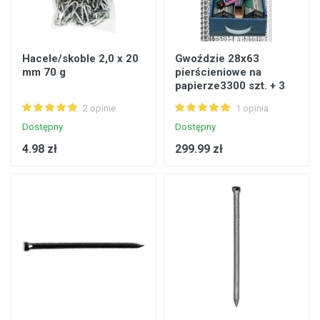
Hacele/skoble 2,0 x 20
Gwoździe 28x63
mm 70 g
pierścieniowe na
papierze3300 szt. + 3
gazy do gwoździarki
2 opinie
1 opinia
WW90CH/WW90II
RAWLPLUG
Dostępny
Dostępny
4.98 zł
299.99 zł