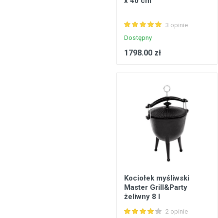
x 40 cm
Konstrukcje stalowe, konstrukcje prefabrykowane
3 opinie
Podłogi, wykładziny podłogowe
Dostępny
Metale, walcowany metal
1798.00 zł
Inżynieria elektryczna
Bezpieczeństwo, komunikacja
Okna, drzwi
Produkty gospodarstwa domowego
Kociołek myśliwski
Master Grill&Party
żeliwny 8 l
2 opinie