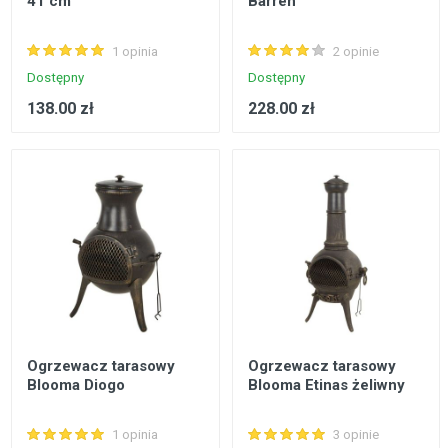
41 cm
Barren
1 opinia
2 opinie
Dostępny
Dostępny
138.00 zł
228.00 zł
Ogrzewacz tarasowy
Ogrzewacz tarasowy
Blooma Diogo
Blooma Etinas żeliwny
1 opinia
3 opinie