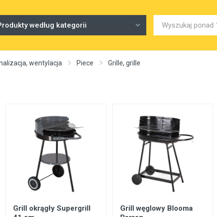
Produkty według kategorii
alizacja, wentylacja
Piece
Grille, grille
Grill okrągły Supergrill
Grill węglowy Blooma