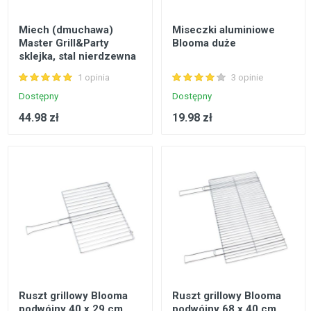
Miech (dmuchawa)
Miseczki aluminiowe
Master Grill&Party
Blooma duże
sklejka, stal nierdzewna
1 opinia
3 opinie
Dostępny
Dostępny
44.98 zł
19.98 zł
Ruszt grillowy Blooma
Ruszt grillowy Blooma
podwójny 40 x 29 cm
podwójny 68 x 40 cm