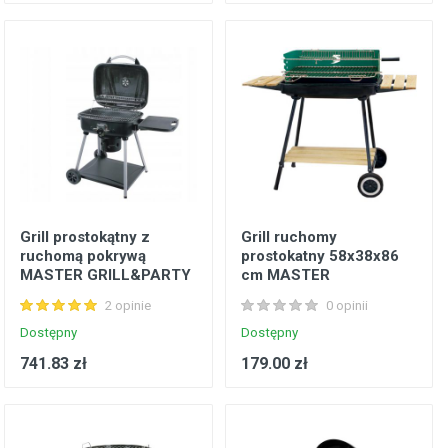
Grill prostokątny z
Grill ruchomy
ruchomą pokrywą
prostokatny 58x38x86
MASTER GRILL&PARTY
cm MASTER
GRILL&PARTY
2 opinie
0 opinii
Dostępny
Dostępny
741.83 zł
179.00 zł