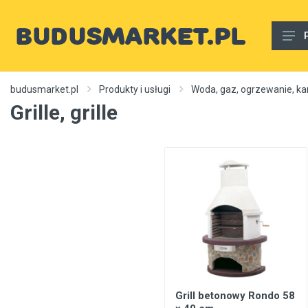
Materiały budowlane
budusmarket.pl
Produkty i usługi
Woda, gaz, ogrzewanie, kan
Grille, grille
Woda, gaz, ogrzewanie, kanalizacja, wentylacja
Wnętrze
Zewnętrzny
Sprzęt i narzędzia
Różne
Usługi budowlane
Rury wodne
Ogrzewanie, autonomiczne ogrzewanie, źródła ciepła
Grill betonowy Rondo 58
Artykuły dekoracyjne, dywany itp.