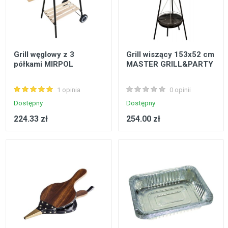
Grill węglowy z 3
Grill wiszący 153x52 cm
półkami MIRPOL
MASTER GRILL&PARTY
1 opinia
0 opinii
Dostępny
Dostępny
224.33 zł
254.00 zł