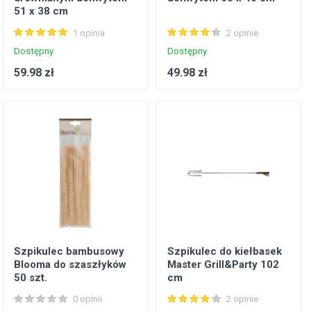
51 x 38 cm
1 opinia
2 opinie
Dostępny
Dostępny
59.98 zł
49.98 zł
Szpikulec bambusowy
Szpikulec do kiełbasek
Blooma do szaszłyków
Master Grill&Party 102
50 szt.
cm
0 opinii
2 opinie