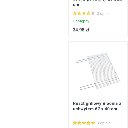
cm
3 opinie
Dostępny
34.98 zł
Ruszt grillowy Blooma z
uchwytem 67 x 40 cm
1 opinia