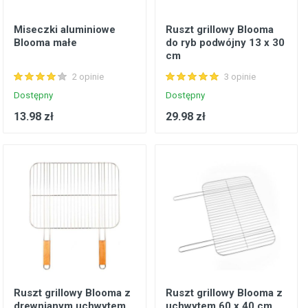
Miseczki aluminiowe
Ruszt grillowy Blooma
Blooma małe
do ryb podwójny 13 x 30
cm
2 opinie
3 opinie
Dostępny
Dostępny
13.98 zł
29.98 zł
Ruszt grillowy Blooma z
Ruszt grillowy Blooma z
drewnianym uchwytem
uchwytem 60 x 40 cm