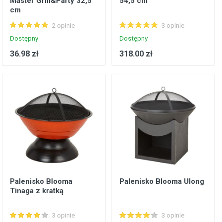
Master Grill&Party 32,5
54,5 cm
cm
2 opinie
3 opinie
Dostępny
Dostępny
36.98 zł
318.00 zł
Palenisko Blooma
Palenisko Blooma Ulong
Tinaga z kratką
3 opinie
3 opinie