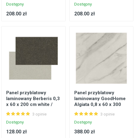
Dostępny
Dostępny
208.00 zł
208.00 zł
Panel przyblatowy
Panel przyblatowy
laminowany Berberis 0,3
laminowany GoodHome
x 60 x 200 cm white /
Algiata 0,8 x 60 x 300
grey glitter
cm biały marmur
3 opinie
3 opinie
Dostępny
Dostępny
128.00 zł
388.00 zł