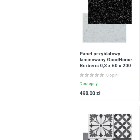
Panel przyblatowy
laminowany GoodHome
Berberis 0,3 x 60 x 200
cm black / white star
0 opinii
Dostępny
498.00 zł