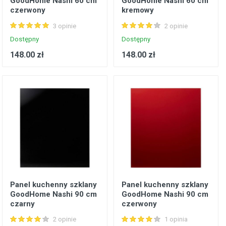
GoodHome Nashi 60 cm
GoodHome Nashi 60 cm
czerwony
kremowy
3 opinie
2 opinie
Dostępny
Dostępny
148.00 zł
148.00 zł
Panel kuchenny szklany
Panel kuchenny szklany
GoodHome Nashi 90 cm
GoodHome Nashi 90 cm
czarny
czerwony
2 opinie
1 opinia