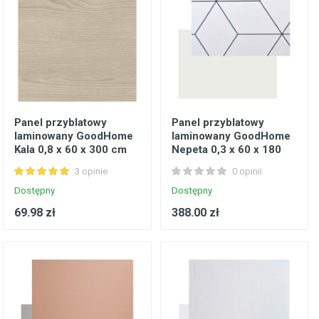
Panel przyblatowy
Panel przyblatowy
laminowany GoodHome
laminowany GoodHome
Kala 0,8 x 60 x 300 cm
Nepeta 0,3 x 60 x 180
drewno bielone
cm geometryczny /
3 opinie
0 opinii
biały
Dostępny
Dostępny
69.98 zł
388.00 zł