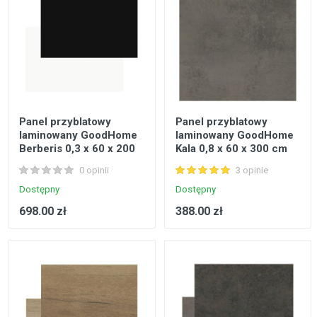
Panel przyblatowy
Panel przyblatowy
laminowany GoodHome
laminowany GoodHome
Berberis 0,3 x 60 x 200
Kala 0,8 x 60 x 300 cm
cm super mat
cement
0 opinii
3 opinie
czarny/biały
Dostępny
Dostępny
698.00 zł
388.00 zł