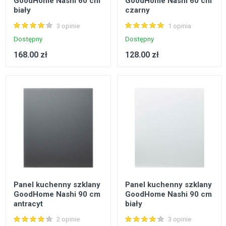
GoodHome Nashi 60 cm
GoodHome Nashi 60 cm
biały
czarny
3 opinie
1 opinia
Dostępny
Dostępny
168.00 zł
128.00 zł
Panel kuchenny szklany
Panel kuchenny szklany
GoodHome Nashi 90 cm
GoodHome Nashi 90 cm
antracyt
biały
2 opinie
3 opinie