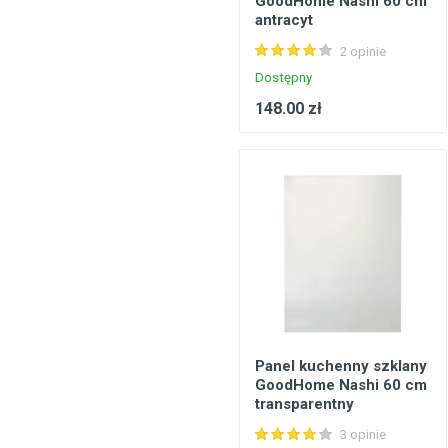
GoodHome Nashi 60 cm
antracyt
Konstrukcje stalowe, konstrukcje prefabrykowane
2 opinie
Podłogi, wykładziny podłogowe
Dostępny
Metale, walcowany metal
148.00 zł
Inżynieria elektryczna
Bezpieczeństwo, komunikacja
Okna, drzwi
Produkty gospodarstwa domowego
Panel kuchenny szklany
GoodHome Nashi 60 cm
transparentny
3 opinie