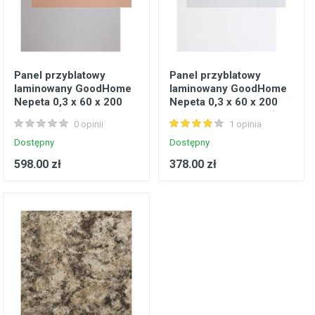
Panel przyblatowy
Panel przyblatowy
laminowany GoodHome
laminowany GoodHome
Nepeta 0,3 x 60 x 200
Nepeta 0,3 x 60 x 200
cm miedź / inox
cm płytki metro / biały
0 opinii
1 opinia
połysk
Dostępny
Dostępny
598.00 zł
378.00 zł