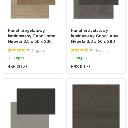
Panel przyblatowy
Panel przyblatowy
laminowany GoodHome
laminowany GoodHome
Nepeta 0,3 x 60 x 200
Nepeta 0,3 x 60 x 200
cm dąb rustykalny /
cm kamień carnival /
3 opinie
1 opinia
jasne drewno
ciemny beton
Dostępny
Dostępny
458.00 zł
698.00 zł