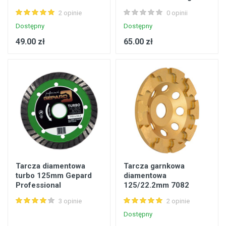
2 opinie
0 opinii
Dostępny
Dostępny
49.00 zł
65.00 zł
Tarcza diamentowa
Tarcza garnkowa
turbo 125mm Gepard
diamentowa
Professional
125/22.2mm 7082
GDT12522P
DRAUMET Ega
3 opinie
2 opinie
Dostępny