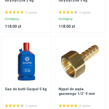
turystyczna 2 kg
turystyczna 3 kg
2 opinie
3 opinie
Dostępny
Dostępny
118.00 zł
118.00 zł
Gaz do butli Gaspol 5 kg
Nypel do węża
gazowego 1/2" 9 mm
2 opinie
3 opinie