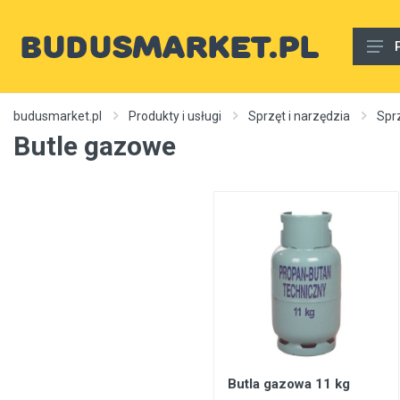
Materiały budowlane
budusmarket.pl
Produkty i usługi
Sprzęt i narzędzia
Spr
Butle gazowe
Woda, gaz, ogrzewanie, kanalizacja, wentylacja
Wnętrze
Zewnętrzny
Sprzęt i narzędzia
Różne
Usługi budowlane
Rury wodne
Ogrzewanie, autonomiczne ogrzewanie, źródła ciepła
Butla gazowa 11 kg
Artykuły dekoracyjne, dywany itp.