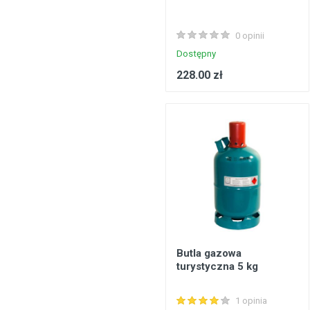
Konstrukcje stalowe, konstrukcje prefabrykowane
0 opinii
Podłogi, wykładziny podłogowe
Dostępny
Metale, walcowany metal
228.00 zł
Inżynieria elektryczna
Bezpieczeństwo, komunikacja
Okna, drzwi
Produkty gospodarstwa domowego
Butla gazowa
turystyczna 5 kg
1 opinia