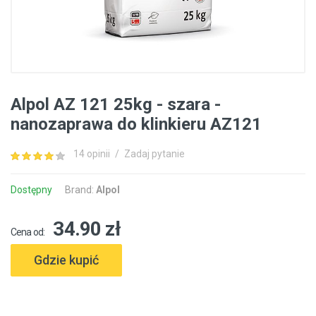
Alpol AZ 121 25kg - szara -
nanozaprawa do klinkieru AZ121
14 opinii
/
Zadaj pytanie
Dostępny
Brand:
Alpol
34.90 zł
Cena od:
Gdzie kupić