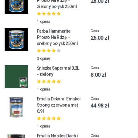
28.00 zł
Prosto Na Rdzę –
zielony połysk 250ml
1 opinia
Farba Hammerite
Cena:
26.00 zł
Prosto Na Rdzę –
srebrny połysk 250ml
3 opinie
Śnieżka Supermal 0,2L
Cena:
8.00 zł
- zielony
1 opinia
Emalia Dekoral Emakol
Cena:
44.98 zł
Strong czerwona mat
0,9 l
1 opinia
Emalia Nobiles Dach i
Cena: