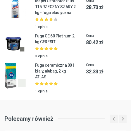
Mapei Ultracolor Plus
Cena:
28.70 zł
115 RZECZNY SZARY 2
kg - fuga elastyczna
1 opinia
Fuga CE 60 Platinum 2
Cena:
80.42 zł
kg CERESIT
3 opinie
Fuga ceramiczna 001
Cena:
32.33 zł
biały, alubag, 2 kg
ATLAS
1 opinia
Polecamy również