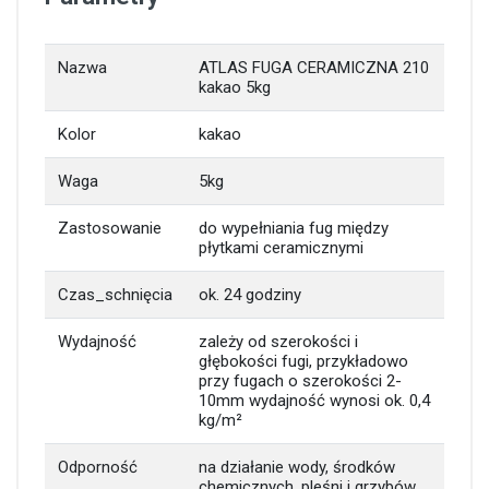
Nazwa
ATLAS FUGA CERAMICZNA 210
kakao 5kg
Kolor
kakao
Waga
5kg
Zastosowanie
do wypełniania fug między
płytkami ceramicznymi
Czas_schnięcia
ok. 24 godziny
Wydajność
zależy od szerokości i
głębokości fugi, przykładowo
przy fugach o szerokości 2-
10mm wydajność wynosi ok. 0,4
kg/m²
Odporność
na działanie wody, środków
chemicznych, pleśni i grzybów