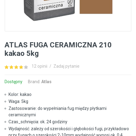
ATLAS FUGA CERAMICZNA 210
kakao 5kg
12 opinii
/
Zadaj pytanie
Dostępny
Brand:
Atlas
Kolor: kakao
Waga: 5kg
Zastosowanie: do wypełniania fug między płytkami
ceramicznymi
Czas_schnięcia: ok. 24 godziny
Wydajność: zależy od szerokości i głębokości fugi, przykładowo
przy fugach o szerokości 2-10mm wydajność wynosi ok. 0,4