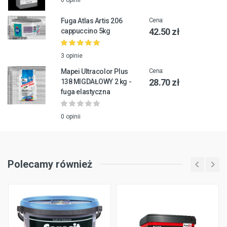
0 opinii
Fuga Atlas Artis 206
Cena:
42.50 zł
cappuccino 5kg
3 opinie
Mapei Ultracolor Plus
Cena:
28.70 zł
138 MIGDAŁOWY 2 kg -
fuga elastyczna
0 opinii
Polecamy również