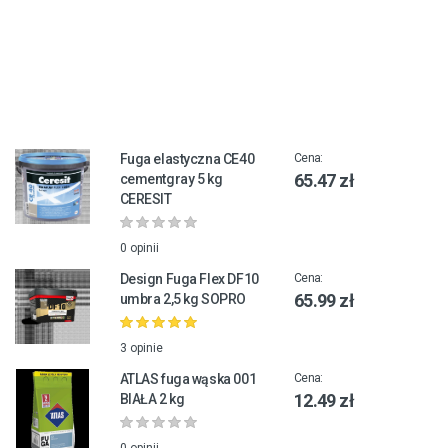
Fuga elastyczna CE40
Cena:
65.47 zł
cementgray 5 kg
CERESIT
0 opinii
Design Fuga Flex DF10
Cena:
65.99 zł
umbra 2,5 kg SOPRO
3 opinie
ATLAS fuga wąska 001
Cena:
12.49 zł
BIAŁA 2 kg