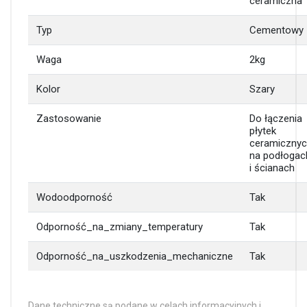
ceramiczna
Typ
Cementowy
Waga
2kg
Kolor
Szary
Zastosowanie
Do łączenia
płytek
ceramiczny
na podłogac
i ścianach
Wodoodporność
Tak
Odporność_na_zmiany_temperatury
Tak
Odporność_na_uszkodzenia_mechaniczne
Tak
Dane techniczne są podane w celach informacyjnych i