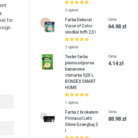
ent
2 opinie
y,
eal for
Farba Dekoral
Cena:
64.98 zł
Voice of Color
design
słodkie toffi 2,5 l
2 opinie
Tester farba
Cena:
4.14 zł
plamoodporna
bananowa
chmurka 0,03 L
BONDEX SMART
HOME
1 opinia
Farba z brokatem
Cena:
88.98 zł
Primacol Let's
Shine Szanghaj 2
l