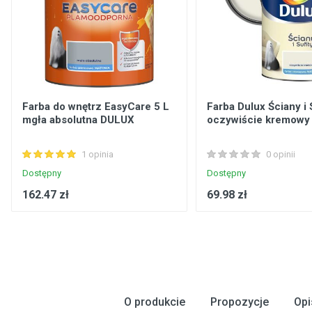
Farba do wnętrz EasyCare 5 L
Farba Dulux Ściany i 
mgła absolutna DULUX
oczywiście kremowy 
1 opinia
0 opinii
Dostępny
Dostępny
162.47 zł
69.98 zł
O produkcie
Propozycje
Opi