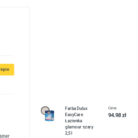
lepie
Farba Dulux
Cena:
94.98 zł
EasyCare
Łazienka
glamour szary
2,5 l
ainer