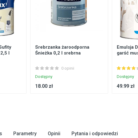
Sufity
Srebrzanka żaroodporna
Emulsja D
2,5 l
Śnieżka 0,2 l srebrna
garść mus
0 opinii
Dostępny
Dostępny
18.00 zł
49.99 zł
s
Parametry
Opinii
Pytania i odpowiedzi