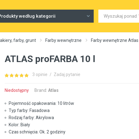
Produkty według kategorii
akiery, farby, grunt
Farby wewnętrzne
Farby wewnętrzne Atlas
ATLAS proFARBA 10 l
3 opinie
/
Zadaj pytanie
Niedostępny
Brand:
Atlas
Pojemność opakowania: 10 litrów
Typ farby: Fasadowa
Rodzaj farby: Akrylowa
Kolor: Biały
Czas schnięcia: Ok. 2 godziny