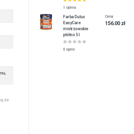
1 opinia
Farba Dulux
Cena:
156.00 zł
EasyCare
mistrzowskie
płótno 5 l
0 opinii
nu,
ię ze