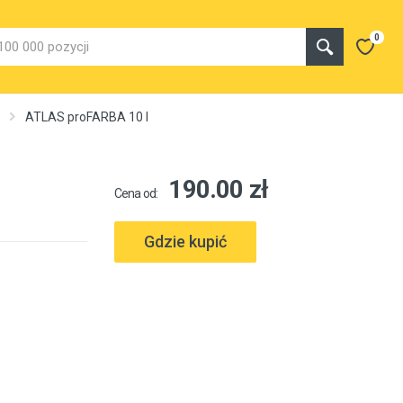
0
ATLAS proFARBA 10 l
190.00 zł
Cena od:
Gdzie kupić