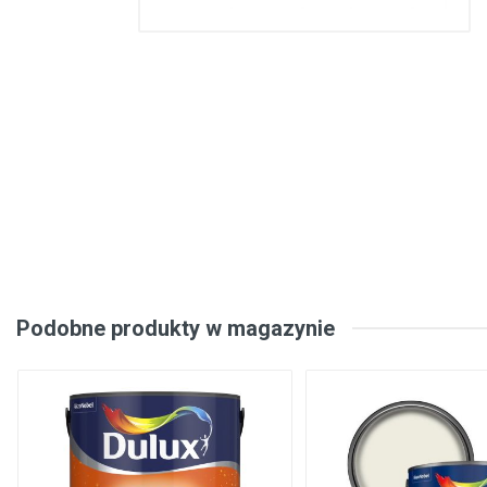
Konstrukcje stalowe, konstrukcje prefabrykowane
Podłogi, wykładziny podłogowe
Metale, walcowany metal
Inżynieria elektryczna
Bezpieczeństwo, komunikacja
Okna, drzwi
Produkty gospodarstwa domowego
Podobne produkty w magazynie