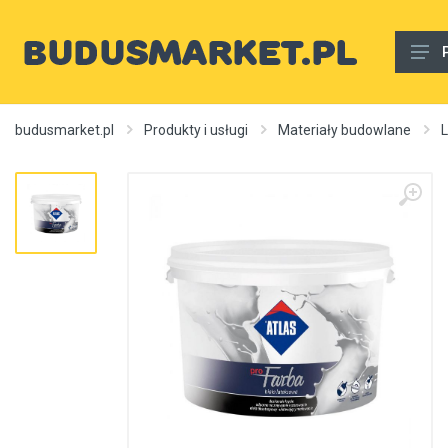
Materiały budowlane
budusmarket.pl
Produkty i usługi
Materiały budowlane
L
Woda, gaz, ogrzewanie, kanalizacja, wentylacja
Wnętrze
Zewnętrzny
Sprzęt i narzędzia
Różne
Usługi budowlane
Rury wodne
Ogrzewanie, autonomiczne ogrzewanie, źródła ciepła
Artykuły dekoracyjne, dywany itp.