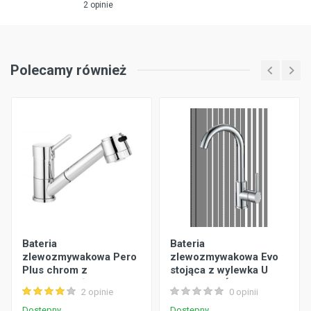
2 opinie
Polecamy również
Bateria
Bateria
zlewozmywakowa Pero
zlewozmywakowa Evo
Plus chrom z
stojąca z wylewka U
wyciąganą słuchawką
chrom MILÓ
2 opinie
0 opinii
DEANTE
Dostępny
Dostępny