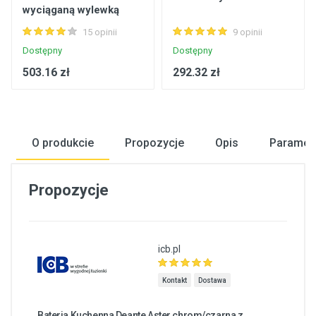
wyciąganą wylewką
chrom BCA_072M
15 opinii
9 opinii
Dostępny
Dostępny
503.16 zł
292.32 zł
O produkcie
Propozycje
Opis
Paramet
Propozycje
icb.pl
Kontakt
Dostawa
Bateria Kuchenna Deante Aster chrom/czarna z