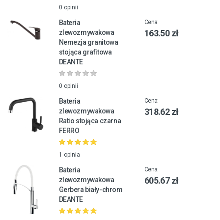
0 opinii
Bateria
Cena:
163.50 zł
zlewozmywakowa
Nemezja granitowa
stojąca grafitowa
DEANTE
0 opinii
Bateria
Cena:
318.62 zł
zlewozmywakowa
Ratio stojąca czarna
FERRO
1 opinia
Bateria
Cena:
605.67 zł
zlewozmywakowa
Gerbera biały-chrom
DEANTE