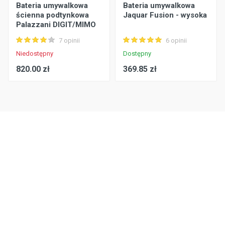
Bateria umywalkowa
Bateria umywalkowa
ścienna podtynkowa
Jaquar Fusion - wysoka
Palazzani DIGIT/MIMO
7 opinii
6 opinii
Niedostępny
Dostępny
820.00 zł
369.85 zł
Tworzenie strony internetowej — budusmarket.pl