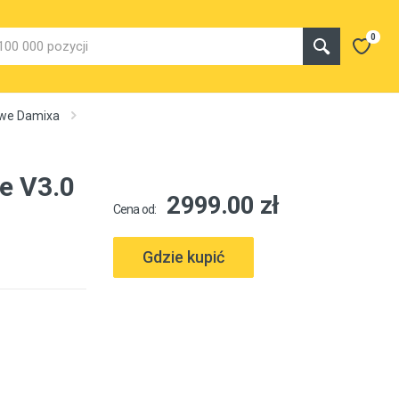
0
owe Damixa
e V3.0
2999.00 zł
Cena od:
Gdzie kupić