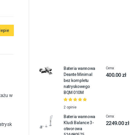
lepie
Bateria wannowa
Cena:
400.00 zł
Deante Minimal
bez kompletu
natryskowego
BQM 010M
tażu w
2 opinie
.
Bateria wannowa
Cena:
2249.00 zł
Kludi Balance 3-
atrysk
otworowa
524480575