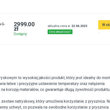
2999.00
a G-
W sk
aktualna cena w:
22.06.2023
zł
.
Cena aktualizacji?
Dostępny
skowym to wysokiej jakości produkt, który jest idealny do mon
iwia łatwe i precyzyjne ustawienie temperatury oraz natężenia
 na korozję materiałów, co gwarantuje długą żywotność produktu
zestaw natryskowy, który umożliwia korzystanie z prysznica. N
enny uchwyt, co pozwala na swobodne korzystanie z prysznica.