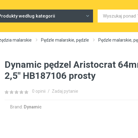
Produkty według kategorii
zędzia malarskie
Pędzle malarskie, pędzle
Pędzle malarskie, p
Dynamic pędzel Aristocrat 64m
2,5" HB187106 prosty
0 opinii
/
Zadaj pytanie
Brand:
Dynamic