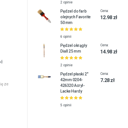
2 opinie
Pędzel do farb
Cena:
12.98 zł
olejnych Favorite
50 mm
6 opinii
Pędzel okrągły
Cena:
14.98 zł
Diall 25 mm
ść
2 opinie
Pędzel płaski 2"
Cena:
7.28 zł
42mm 0204-
ię ze
426320 Acryl-
Lacke Hardy
5 opinii