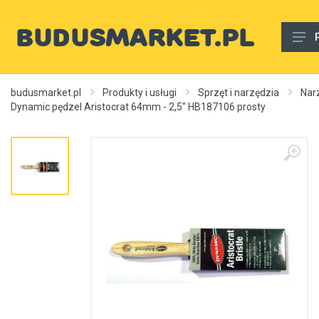
Materiały budowlane
budusmarket.pl
Produkty i usługi
Sprzęt i narzędzia
Nar
Dynamic pędzel Aristocrat 64mm - 2,5" HB187106 prosty
Woda, gaz, ogrzewanie, kanalizacja, wentylacja
Wnętrze
Zewnętrzny
Sprzęt i narzędzia
Różne
Usługi budowlane
Rury wodne
Ogrzewanie, autonomiczne ogrzewanie, źródła ciepła
Artykuły dekoracyjne, dywany itp.