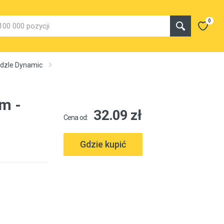
0
ędzle Dynamic
m -
32.09 zł
Cena od:
Gdzie kupić