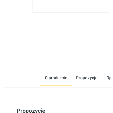
Konstrukcje stalowe, konstrukcje prefabrykowane
Podłogi, wykładziny podłogowe
Metale, walcowany metal
Inżynieria elektryczna
Bezpieczeństwo, komunikacja
Okna, drzwi
Produkty gospodarstwa domowego
O produkcie
Propozycje
Opi
Propozycje