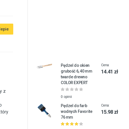
lepie
Pędzel do okien
Cena:
14.41 zł
grubość 6, 40 mm
twarde drewno
COLOR EXPERT
y z
0 opinii
o
Pędzel do farb
Cena:
15.98 zł
tóry
wodnych Favorite
76 mm