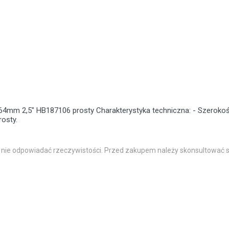
64mm
2,5"
HB187106
prosty
Charakterystyka techniczna: - Szeroko
rosty.
 nie odpowiadać rzeczywistości. Przed zakupem należy skonsultować s