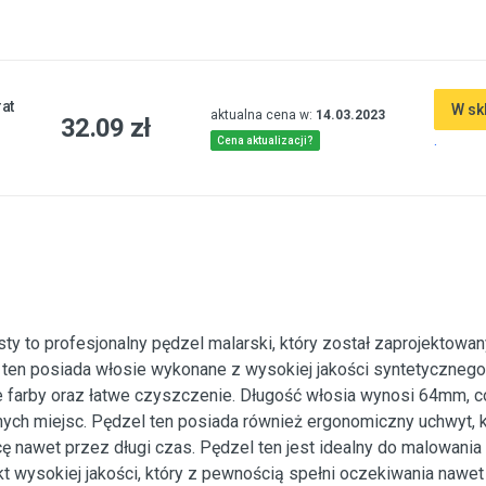
at
W sk
aktualna cena w:
14.03.2023
32.09 zł
.
Cena aktualizacji?
y to profesjonalny pędzel malarski, który został zaprojektowan
ten posiada włosie wykonane z wysokiej jakości syntetycznego
 farby oraz łatwe czyszczenie. Długość włosia wynosi 64mm, c
ych miejsc. Pędzel ten posiada również ergonomiczny uchwyt, k
 nawet przez długi czas. Pędzel ten jest idealny do malowania
kt wysokiej jakości, który z pewnością spełni oczekiwania nawet