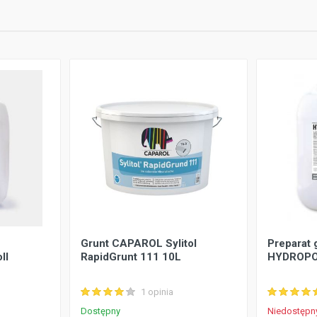
Grunt CAPAROL Sylitol
Preparat 
ll
RapidGrunt 111 10L
HYDROPO
1 opinia
Dostępny
Niedostępn