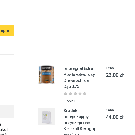
lepie
Impregnat Extra
Cena:
23.00 zł
Powłokotwórczy
Drewnochron
Dąb 0,75l
0 opinii
Środek
Cena:
44.00 zł
polepszający
przyczepność
a
Kerakoll Keragrip
akoll
Eco 1 kg