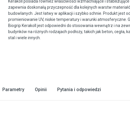
Kerakoll posiada również właściwości wzmacniające i stabilizujące
zapewnia doskonałą przyczepność dla kolejnych warstw materiał
budowlanych. Jest łatwy w aplikacji i szybko schnie. Produkt jest 
promieniowanie UV, niskie temperatury i warunki atmosferyczne. 
Biogrip Kerakoll jest odpowiedni do stosowania wewnątrz i na zew
budynków na różnych rodzajach podłoży, takich jak beton, cegła, 
stal i wiele innych.
Parametry
Opinii
Pytania i odpowiedzi