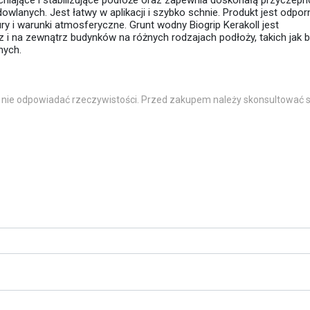
iające i stabilizujące podłoże oraz zapewnia doskonałą przyczep
owlanych. Jest łatwy w aplikacji i szybko schnie. Produkt jest odpor
ry i warunki atmosferyczne. Grunt wodny Biogrip Kerakoll jest
i na zewnątrz budynków na różnych rodzajach podłoży, takich jak b
nych.
 nie odpowiadać rzeczywistości. Przed zakupem należy skonsultować s