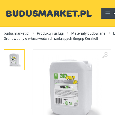
Materiały budowlane
budusmarket.pl
Produkty i usługi
Materiały budowlane
L
Grunt wodny o właściwościach izolujących Biogrip Kerakoll
Woda, gaz, ogrzewanie, kanalizacja, wentylacja
Wnętrze
Zewnętrzny
Sprzęt i narzędzia
Różne
Usługi budowlane
Rury wodne
Ogrzewanie, autonomiczne ogrzewanie, źródła ciepła
Artykuły dekoracyjne, dywany itp.