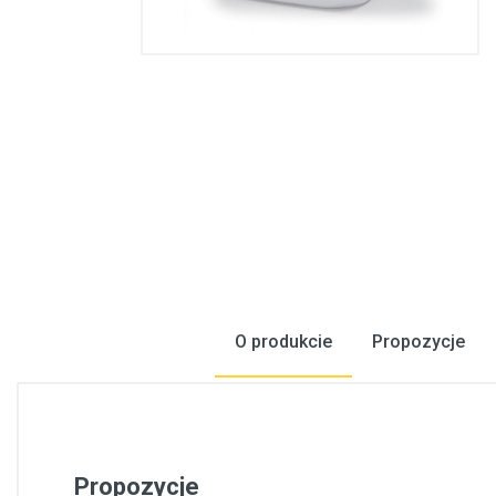
Konstrukcje stalowe, konstrukcje prefabrykowane
Podłogi, wykładziny podłogowe
Metale, walcowany metal
Inżynieria elektryczna
Bezpieczeństwo, komunikacja
Okna, drzwi
Produkty gospodarstwa domowego
O produkcie
Propozycje
Propozycje