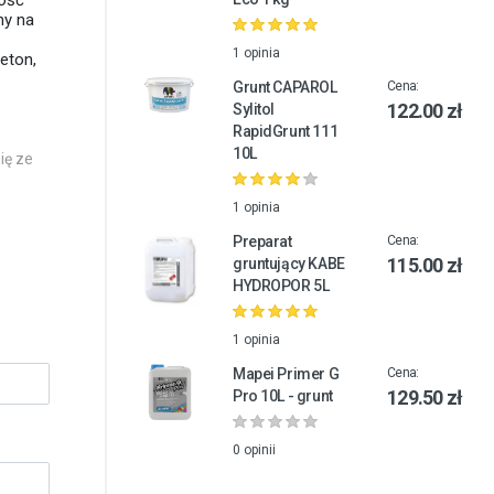
ność
ny na
1 opinia
eton,
Grunt CAPAROL
Cena:
122.00 zł
Sylitol
RapidGrunt 111
10L
ię ze
1 opinia
Preparat
Cena:
115.00 zł
gruntujący KABE
HYDROPOR 5L
1 opinia
Mapei Primer G
Cena:
129.50 zł
Pro 10L - grunt
0 opinii