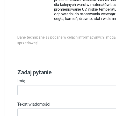
posiada również właściwości wzmacn
dla kolejnych warstw materiałów bud
promieniowanie UV, niskie temperatu
odpowiedni do stosowania wewnątrz 
cegła, kamień, drewno, stal i wiele in
Dane techniczne są podane w celach informacyjnych i mogą
sprzedawcą!
Zadaj pytanie
Imię
Tekst wiadomości