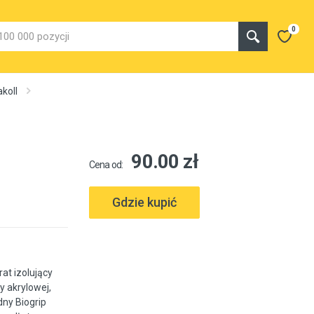
0
koll
90.00 zł
Cena od:
Gdzie kupić
at izolujący
y akrylowej,
ny Biogrip