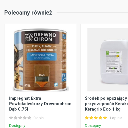
Polecamy również
Impregnat Extra
Środek polepszający
Powłokotwórczy Drewnochron
przyczepność Kerako
Dąb 0,75l
Keragrip Eco 1 kg
0 opinii
1 opinia
Dostępny
Dostępny