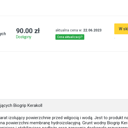
W sk
90.00 zł
aktualna cena w:
22.06.2023
cych
.
Dostępny
Cena aktualizacji?
ących Biogrip Kerakoll
arat izolujący powierzchnie przed wilgocią i wodą. Jest to produkt n
y na powierzchni membranę hydroizolacyjną. Grunt wodny Biogrip Ker