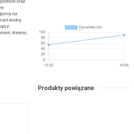
 podłoże oraz
ów
odporny na
Grunt wodny
nątrz
kamień, drewno,
Produkty powiązane