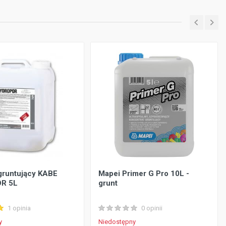
gruntujący KABE
Mapei Primer G Pro 10L -
R 5L
grunt
1 opinia
0 opinii
y
Niedostępny