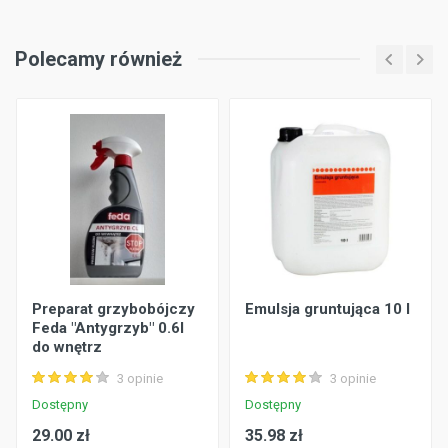
Polecamy również
Preparat grzybobójczy
Emulsja gruntująca 10 l
Feda "Antygrzyb" 0.6l
do wnętrz
3 opinie
3 opinie
Dostępny
Dostępny
29.00 zł
35.98 zł