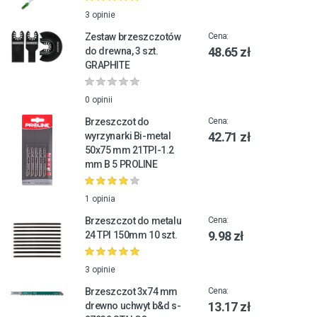
3 opinie
Zestaw brzeszczotów
Cena:
48.65 zł
do drewna, 3 szt.
GRAPHITE
0 opinii
Brzeszczot do
Cena:
42.71 zł
wyrzynarki Bi-metal
50x75 mm 21TPI-1.2
mm B 5 PROLINE
1 opinia
Brzeszczot do metalu
Cena:
9.98 zł
24 TPI 150mm 10 szt.
3 opinie
Brzeszczot 3x74 mm
Cena:
13.17 zł
drewno uchwyt b&d s-