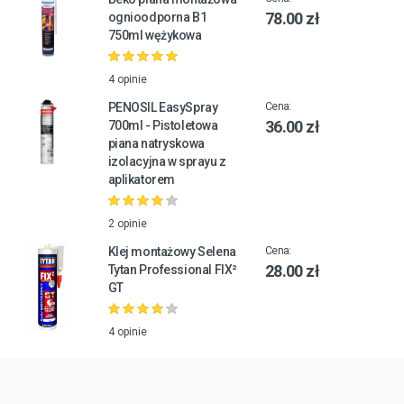
78.00 zł
ognioodporna B1
750ml wężykowa
4 opinie
PENOSIL EasySpray
Cena:
36.00 zł
700ml - Pistoletowa
piana natryskowa
izolacyjna w sprayu z
aplikatorem
2 opinie
Klej montażowy Selena
Cena:
28.00 zł
Tytan Professional FIX²
GT
4 opinie