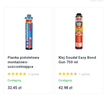
Pianka pistoletowa
Klej Soudal Easy Bond
montażowo-
Gun 750 ml
uszczelniająca
Soudafoam Classic
3 opinie
1 opinia
Click & Fix 750 ml
SOUDAL
Dostępny
Dostępny
32.45 zł
42.98 zł