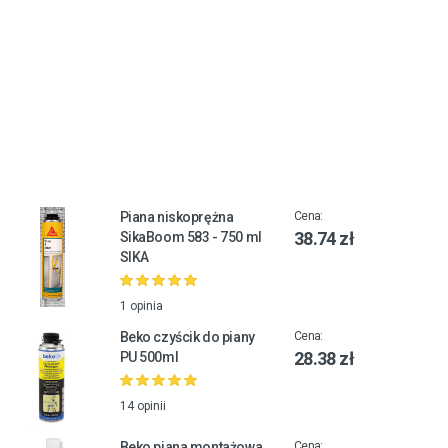
Piana niskoprężna
Cena:
38.74 zł
SikaBoom 583 - 750 ml
SIKA
1 opinia
Beko czyścik do piany
Cena:
28.38 zł
PU 500ml
14 opinii
Beko piana montażowa
Cena: