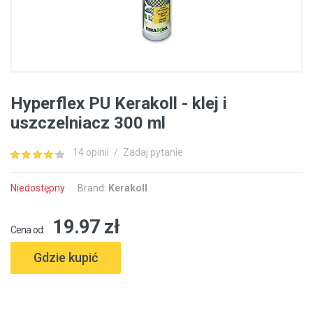
Hyperflex PU Kerakoll - klej i
uszczelniacz 300 ml
14 opinii
/
Zadaj pytanie
Niedostępny
Brand:
Kerakoll
19.97 zł
Cena od:
Gdzie kupić