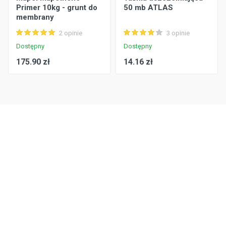
Primer 10kg - grunt do
50 mb ATLAS
membrany
samoprzylepnej
2 opinie
3 opinie
Dostępny
Dostępny
175.90 zł
14.16 zł
Tworzenie strony internetowej — budusmarket.pl