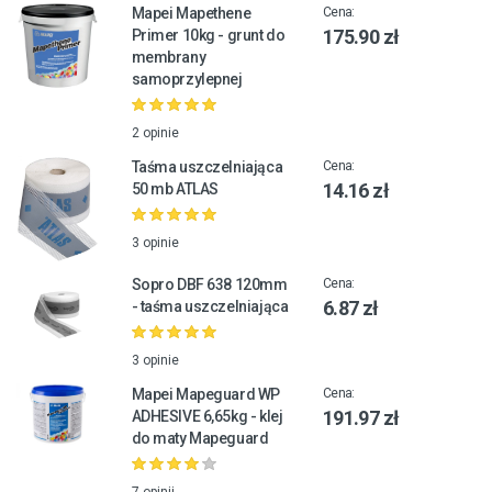
Mapei Mapethene
Cena:
175.90 zł
Primer 10kg - grunt do
membrany
samoprzylepnej
2 opinie
Taśma uszczelniająca
Cena:
14.16 zł
50 mb ATLAS
3 opinie
Sopro DBF 638 120mm
Cena:
6.87 zł
- taśma uszczelniająca
3 opinie
Mapei Mapeguard WP
Cena:
191.97 zł
ADHESIVE 6,65kg - klej
do maty Mapeguard