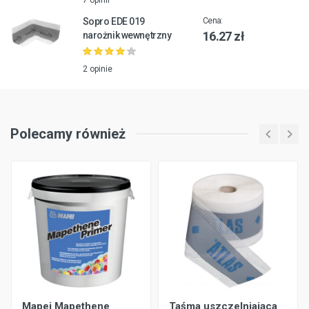
7 opinii
Sopro EDE 019
Cena:
16.27 zł
narożnik wewnętrzny
2 opinie
Polecamy również
Mapei Mapethene
Taśma uszczelniająca