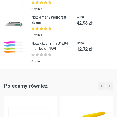
2 opinie
Nóż łamany Wolfcraft
Cena:
42.98 zł
25 mm
1 opinia
Nożyk kuchenny 01294
Cena:
12.72 zł
multikolor RAVI
0 opinii
Polecamy również