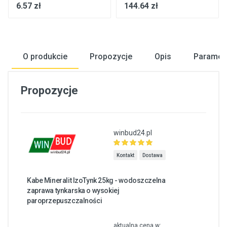
6.57 zł
144.64 zł
O produkcie
Propozycje
Opis
Paramet
Propozycje
winbud24.pl
Kontakt
Dostawa
Kabe Mineralit IzoTynk 25kg - wodoszczelna
zaprawa tynkarska o wysokiej
paroprzepuszczalności
aktualna cena w: