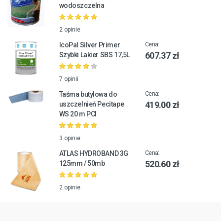
wodoszczelna
2 opinie
IcoPal Silver Primer
Cena:
607.37 zł
Szybki Lakier SBS 17,5L
7 opinii
Taśma butylowa do
Cena:
419.00 zł
uszczelnień Pecitape
WS 20 m PCI
3 opinie
ATLAS HYDROBAND 3G
Cena:
520.60 zł
125mm / 50mb
2 opinie