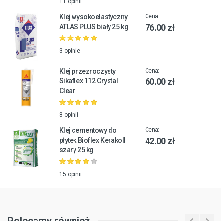
11 opinii
Klej wysokoelastyczny
Cena:
76.00 zł
ATLAS PLUS biały 25 kg
3 opinie
Klej przezroczysty
Cena:
60.00 zł
Sikaflex 112 Crystal
Clear
8 opinii
Klej cementowy do
Cena:
42.00 zł
płytek Bioflex Kerakoll
szary 25 kg
15 opinii
Polecamy również