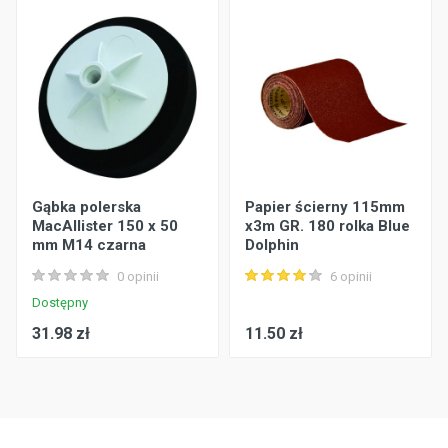
Gąbka polerska
Papier ścierny 115mm
MacAllister 150 x 50
x3m GR. 180 rolka Blue
mm M14 czarna
Dolphin
PSBR180_26545
0 opinii
6 opinii
brązowy
Dostępny
31.98 zł
11.50 zł