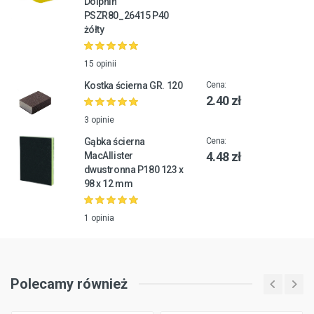
Dolphin
PSZR80_26415 P40
żółty
15 opinii
Kostka ścierna GR. 120
Cena:
2.40 zł
3 opinie
Gąbka ścierna
Cena:
4.48 zł
MacAllister
dwustronna P180 123 x
98 x 12 mm
1 opinia
Polecamy również