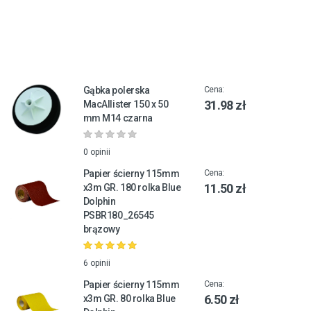
Gąbka polerska
Cena:
31.98 zł
MacAllister 150 x 50
mm M14 czarna
0 opinii
Papier ścierny 115mm
Cena:
11.50 zł
x3m GR. 180 rolka Blue
Dolphin
PSBR180_26545
brązowy
6 opinii
Papier ścierny 115mm
Cena:
6.50 zł
x3m GR. 80 rolka Blue