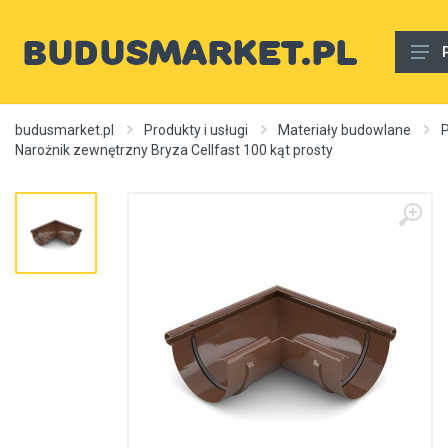
Materiały budowlane
budusmarket.pl
Produkty i usługi
Materiały budowlane
Narożnik zewnętrzny Bryza Cellfast 100 kąt prosty
Woda, gaz, ogrzewanie, kanalizacja, wentylacja
Wnętrze
Zewnętrzny
Sprzęt i narzędzia
Różne
Usługi budowlane
Rury wodne
Ogrzewanie, autonomiczne ogrzewanie, źródła ciepła
Artykuły dekoracyjne, dywany itp.