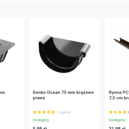
mm
Denko Ocean 75 mm brązowe
Rynna PC
prawe
7,5 cm b
1 opinia
Dostępny
Dostępny
5.98 zł
31.98 zł