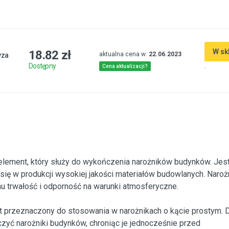
W sk
18.82 zł
aktualna cena w:
22.06.2023
yza
.
Dostępny
Cena aktualizacji?
 element, który służy do wykończenia narożników budynków. Jest
 się w produkcji wysokiej jakości materiałów budowlanych. Naroż
 trwałość i odporność na warunki atmosferyczne.
st przeznaczony do stosowania w narożnikach o kącie prostym. D
zyć narożniki budynków, chroniąc je jednocześnie przed