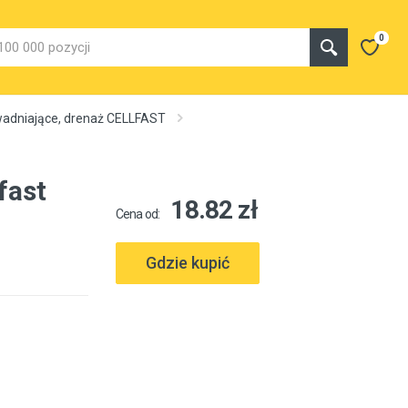
0
adniające, drenaż CELLFAST
fast
18.82 zł
Cena od:
Gdzie kupić