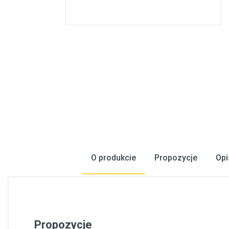
Konstrukcje stalowe, konstrukcje prefabrykowane
Podłogi, wykładziny podłogowe
Metale, walcowany metal
Inżynieria elektryczna
Bezpieczeństwo, komunikacja
Okna, drzwi
Produkty gospodarstwa domowego
O produkcie
Propozycje
Opi
Propozycje