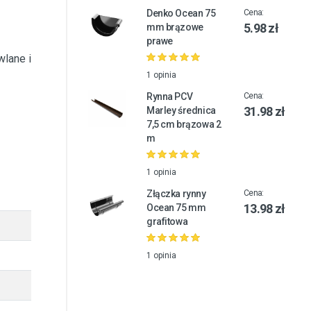
Denko Ocean 75
Cena:
5.98 zł
mm brązowe
prawe
wlane i
1 opinia
Rynna PCV
Cena:
31.98 zł
Marley średnica
7,5 cm brązowa 2
m
1 opinia
Złączka rynny
Cena:
13.98 zł
Ocean 75 mm
grafitowa
1 opinia