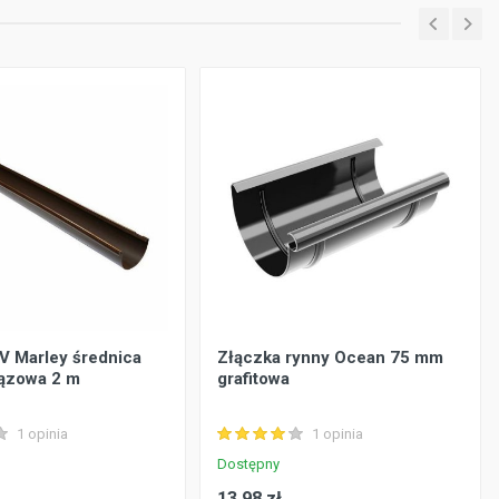
V Marley średnica
Złączka rynny Ocean 75 mm
rązowa 2 m
grafitowa
1 opinia
1 opinia
Dostępny
13.98 zł