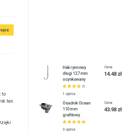
lepie
Hak rynnowy
Cena:
14.48 zł
długi 127 mm
ocynkowany
 to
1 opinia
nik ten
Osadnik Ocean
Cena:
43.98 zł
110 mm
grafitowy
zięki
3 opinie