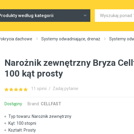
Produkty według kategorii
Pokrycia dachowe
Systemy odwadniające, drenaż
Systemy odw
Narożnik zewnętrzny Bryza Cell
100 kąt prosty
11 opinii
/
Zadaj pytanie
Dostępny
Brand:
CELLFAST
Typ towaru: Narożnik zewnętrzny
Kąt: 100 stopni
Kształt: Prosty