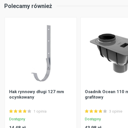
Polecamy również
Hak rynnowy długi 127 mm
Osadnik Ocean 110 
ocynkowany
grafitowy
1 opinia
3 opinie
Dostępny
Dostępny
14.48 zł
43.98 zł