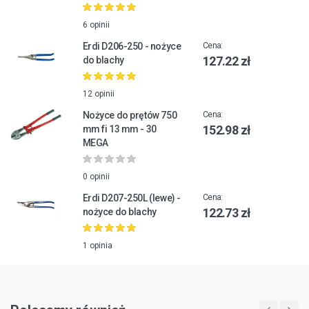
6 opinii
Erdi D206-250 - nożyce
Cena:
127.22 zł
do blachy
12 opinii
Nożyce do prętów 750
Cena:
152.98 zł
mm fi 13 mm - 30
MEGA
0 opinii
Erdi D207-250L (lewe) -
Cena:
122.73 zł
nożyce do blachy
1 opinia