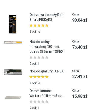
Ostrzałka do noży Roll-
Cena:
90.04 zł
Sharp FISKARS
2 opinie
Nóż do wełny
Cena:
76.40 zł
mineralnej 480 mm,
ostrze 335 mm TOPEX
0 opinii
Nóż do glazury TOPEX
Cena:
27.41 zł
2 opinie
Ostrza łamane
Cena:
15.98 zł
Wolfcraft 18 mm 5 szt.
0 opinii