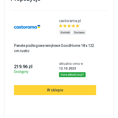
castorama.pl
Kontakt
Dostawa
Panele podłogowe winylowe GoodHome 18 x 122
cm rustic
aktualna cena w:
219.96 zł
12.10.2023
Dostępny
Cena aktualizacji?
W sklepie
.