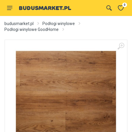
0
budusmarket.pl
Podłogi winylowe
Podłogi winylowe GoodHome