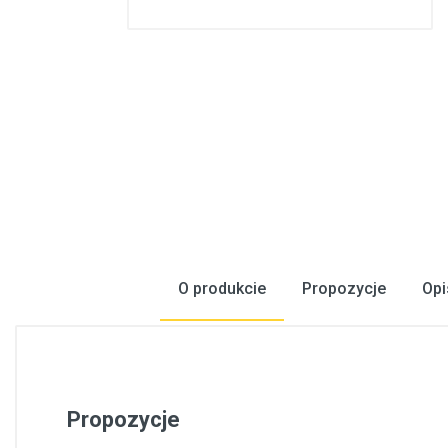
Konstrukcje stalowe, konstrukcje prefabrykowane
Podłogi, wykładziny podłogowe
Metale, walcowany metal
Inżynieria elektryczna
Bezpieczeństwo, komunikacja
Okna, drzwi
Produkty gospodarstwa domowego
O produkcie
Propozycje
Opi
Propozycje