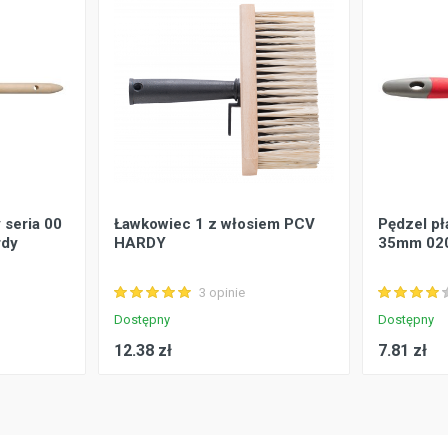
 seria 00
Ławkowiec 1 z włosiem PCV
Pędzel pła
rdy
HARDY
35mm 020
3 opinie
Dostępny
Dostępny
12.38 zł
7.81 zł