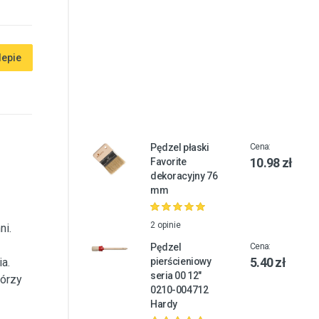
lepie
Pędzel płaski
Cena:
10.98 zł
Favorite
dekoracyjny 76
mm
2 opinie
ni.
Pędzel
Cena:
5.40 zł
a.
pierścieniowy
seria 00 12"
tórzy
0210-004712
Hardy