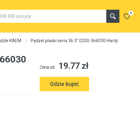
0
pędzle KAEM
Pędzel płaski seria 36 3" 0200-366030 Hardy
-366030
19.77 zł
Cena od:
Gdzie kupić