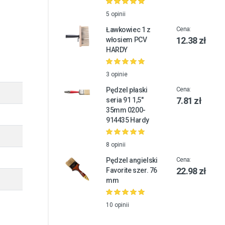
5 opinii
Ławkowiec 1 z
Cena:
12.38 zł
włosiem PCV
HARDY
3 opinie
Pędzel płaski
Cena:
7.81 zł
seria 91 1,5"
35mm 0200-
914435 Hardy
8 opinii
Pędzel angielski
Cena:
22.98 zł
Favorite szer. 76
mm
10 opinii