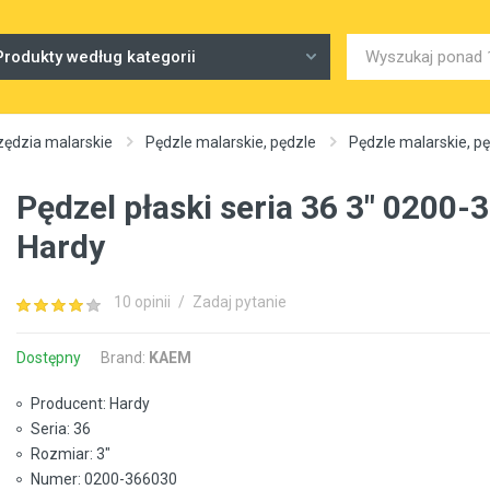
Produkty według kategorii
zędzia malarskie
Pędzle malarskie, pędzle
Pędzle malarskie, 
Pędzel płaski seria 36 3" 0200
Hardy
10 opinii
/
Zadaj pytanie
Dostępny
Brand:
KAEM
Producent: Hardy
Seria: 36
Rozmiar: 3"
Numer: 0200-366030