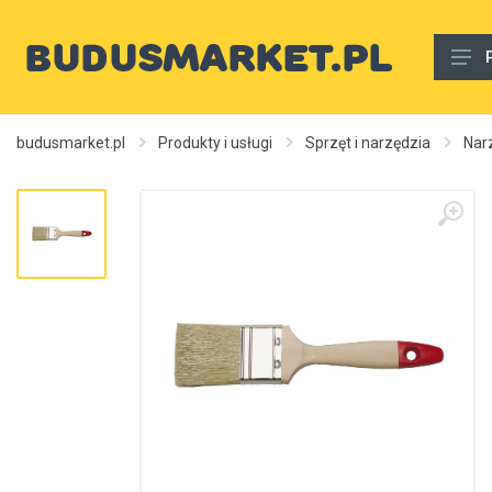
Materiały budowlane
budusmarket.pl
Produkty i usługi
Sprzęt i narzędzia
Nar
Woda, gaz, ogrzewanie, kanalizacja, wentylacja
Wnętrze
Zewnętrzny
Sprzęt i narzędzia
Różne
Usługi budowlane
Rury wodne
Ogrzewanie, autonomiczne ogrzewanie, źródła ciepła
Artykuły dekoracyjne, dywany itp.