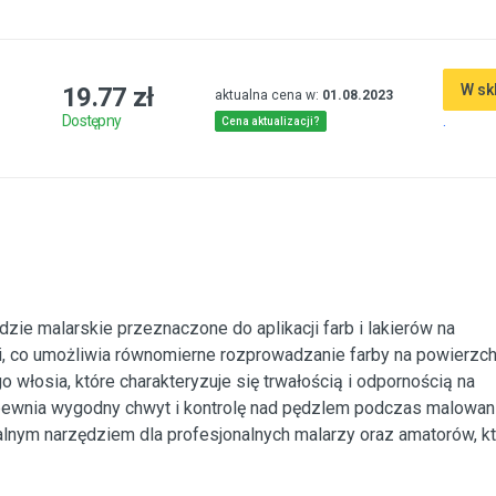
W sk
19.77 zł
aktualna cena w:
01.08.2023
.
Dostępny
Cena aktualizacji?
zie malarskie przeznaczone do aplikacji farb i lakierów na
i, co umożliwia równomierne rozprowadzanie farby na powierzch
 włosia, które charakteryzuje się trwałością i odpornością na
pewnia wygodny chwyt i kontrolę nad pędzlem podczas malowani
alnym narzędziem dla profesjonalnych malarzy oraz amatorów, k