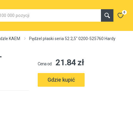
0
pędzle KAEM
Pędzel płaski seria 52 2,5" 0200-525760 Hardy
-
21.84 zł
Cena od:
Gdzie kupić