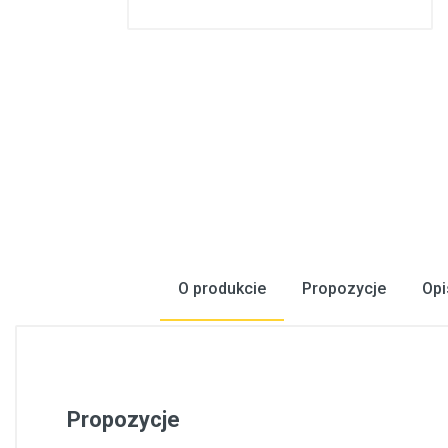
Konstrukcje stalowe, konstrukcje prefabrykowane
Podłogi, wykładziny podłogowe
Metale, walcowany metal
Inżynieria elektryczna
Bezpieczeństwo, komunikacja
Okna, drzwi
Produkty gospodarstwa domowego
O produkcie
Propozycje
Opi
Propozycje