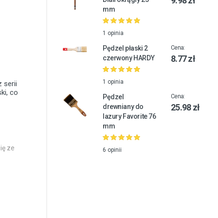
9.98 zł
mm
1 opinia
Pędzel płaski 2
Cena:
8.77 zł
czerwony HARDY
1 opinia
 serii
ki, co
Pędzel
Cena:
25.98 zł
drewniany do
lazury Favorite 76
mm
ię ze
6 opinii