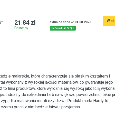
W sk
21.84 zł
aktualna cena w:
01.08.2023
5"
.
Dostępny
Cena aktualizacji?
ędzie malarskie, które charakteryzuje się płaskim kształtem i
ał wykonany z wysokiej jakości materiałów, co gwarantuje jego
2 to linia produktów, która wyróżnia się wysoką jakością wykona
est idealny do nakładania farb na większe powierzchnie, takie j
przypadku malowania mebli czy drzwi. Produkt marki Hardy to
i czemu praca z nim będzie łatwa i przyjemna.