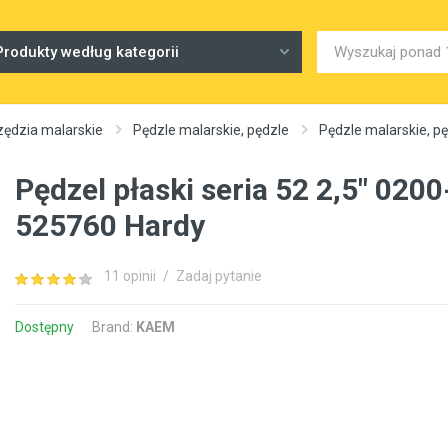
Produkty według kategorii
zędzia malarskie
Pędzle malarskie, pędzle
Pędzle malarskie, 
Pędzel płaski seria 52 2,5" 0200
525760 Hardy
11 opinii
/
Zadaj pytanie
Dostępny
Brand:
KAEM