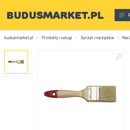
Materiały budowlane
budusmarket.pl
Produkty i usługi
Sprzęt i narzędzia
Nar
Woda, gaz, ogrzewanie, kanalizacja, wentylacja
Wnętrze
Zewnętrzny
Sprzęt i narzędzia
Różne
Usługi budowlane
Rury wodne
Ogrzewanie, autonomiczne ogrzewanie, źródła ciepła
Artykuły dekoracyjne, dywany itp.