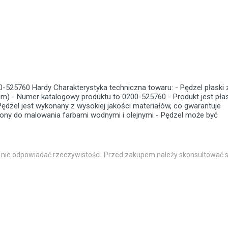
0-525760
Hardy
Charakterystyka techniczna towaru: - Pędzel płaski z
cm) - Numer katalogowy produktu to 0200-525760 - Produkt jest płas
ędzel jest wykonany z wysokiej jakości materiałów, co gwarantuje
zony do malowania farbami wodnymi i olejnymi - Pędzel może być
 nie odpowiadać rzeczywistości. Przed zakupem należy skonsultować s