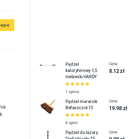
lepie
Pędzel
Cena:
8.12 zł
kaloryferowy 1,5
niebieski HARDY
1 opinia
Pędzel murarski
Cena:
nia
19.98 zł
Befaszczot 15
ak
8 opinii
Pędzel do lazury
Cena:
Diall okrągły 25