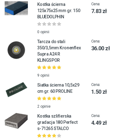
Kostka ścierna
Cena:
7.83 zł
125x75x25 mm gr. 150
BLUEDOLPHIN
0 opinii
Tarcza do stali
Cena:
36.00 zł
350/3,5mm Kronenflex
Supra A24 R
KLINGSPOR
9 opinii
Siatka ścierna 10,5x29
Cena:
1.50 zł
cm gr. 60 PROLINE
2 opinie
Kostka szlifierska
Cena:
4.49 zł
gradacja 180 Perfect
s-71265 STALCO