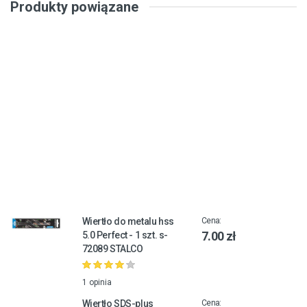
Produkty powiązane
Wiertło do metalu hss
Cena:
7.00 zł
5.0 Perfect - 1 szt. s-
72089 STALCO
1 opinia
Wiertło SDS-plus
Cena: