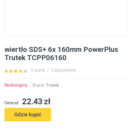
wiertło SDS+ 6x 160mm PowerPlus
Trutek TCPP06160
3 opinie
/
Zadaj pytanie
Niedostępny
Brand:
Trutek
22.43 zł
Cena od:
Gdzie kupić