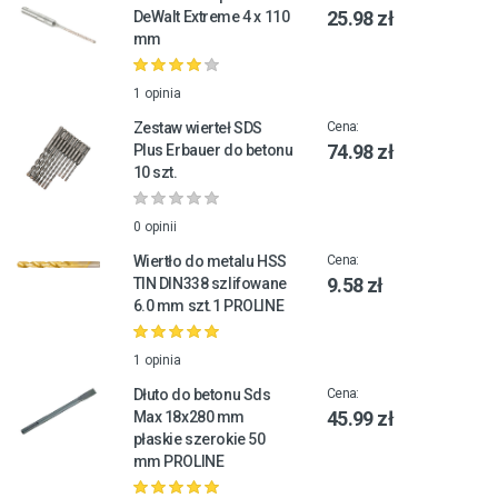
25.98 zł
DeWalt Extreme 4 x 110
mm
1 opinia
Zestaw wierteł SDS
Cena:
74.98 zł
Plus Erbauer do betonu
10 szt.
0 opinii
Wiertło do metalu HSS
Cena:
9.58 zł
TIN DIN338 szlifowane
6.0 mm szt.1 PROLINE
1 opinia
Dłuto do betonu Sds
Cena:
45.99 zł
Max 18x280 mm
płaskie szerokie 50
mm PROLINE