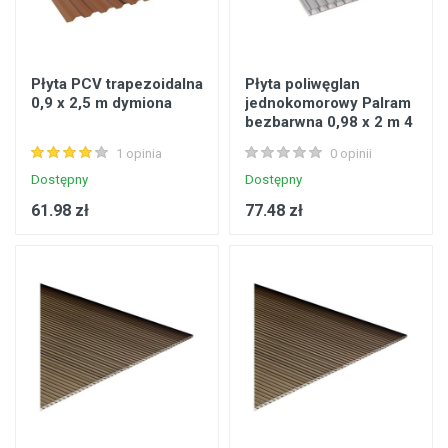
Płyta PCV trapezoidalna
Płyta poliwęglan
0,9 x 2,5 m dymiona
jednokomorowy Palram
bezbarwna 0,98 x 2 m 4
mm 1,96 m2
1 opinia
0 opinii
Dostępny
Dostępny
61.98 zł
77.48 zł