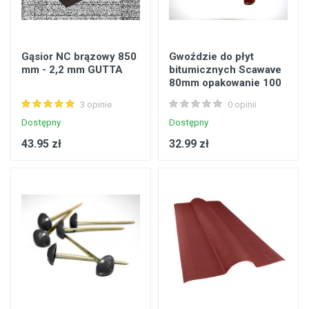
Gąsior NC brązowy 850
Gwoździe do płyt
mm - 2,2 mm GUTTA
bitumicznych Scawave
80mm opakowanie 100
sztuk brązowe SCALA
3 opinie
0 opinii
Dostępny
Dostępny
43.95 zł
32.99 zł