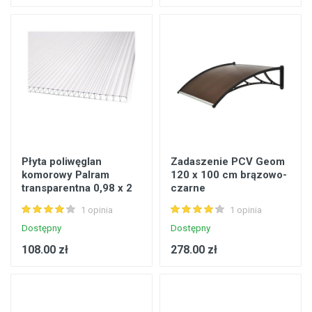
Płyta poliwęglan
Zadaszenie PCV Geom
komorowy Palram
120 x 100 cm brązowo-
transparentna 0,98 x 2
czarne
m 6 mm 1,96 m2
1 opinia
1 opinia
Dostępny
Dostępny
108.00 zł
278.00 zł