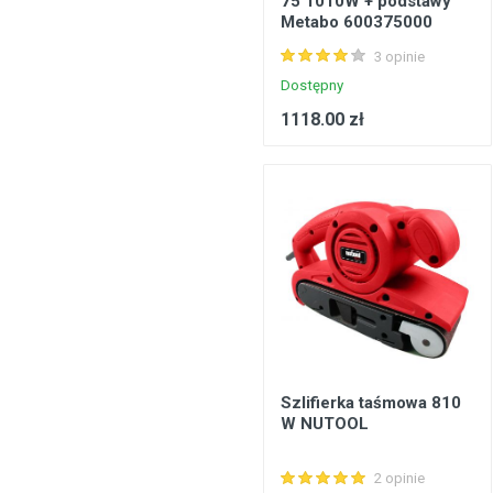
75 1010W + podstawy
Metabo 600375000
Konstrukcje stalowe, konstrukcje prefabrykowane
3 opinie
Podłogi, wykładziny podłogowe
Dostępny
Metale, walcowany metal
1118.00 zł
Inżynieria elektryczna
Bezpieczeństwo, komunikacja
Okna, drzwi
Produkty gospodarstwa domowego
Szlifierka taśmowa 810
W NUTOOL
2 opinie