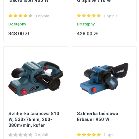
MacAllister 400 W
Graphite 710 W
3 opinie
1 opinia
Dostępny
Dostępny
348.00 zł
428.00 zł
Szlifierka taśmowa 810
Szlifierka taśmowa
W, 533x76mm, 200-
Erbauer 950 W
380m/min, kufer
TRYTON
0 opinii
1 opinia