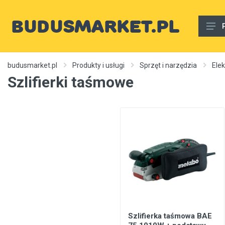
Materiały budowlane
budusmarket.pl
Produkty i usługi
Sprzęt i narzędzia
Ele
Szlifierki taśmowe
Woda, gaz, ogrzewanie, kanalizacja, wentylacja
Wnętrze
Zewnętrzny
Sprzęt i narzędzia
Różne
Usługi budowlane
Rury wodne
Ogrzewanie, autonomiczne ogrzewanie, źródła ciepła
Szlifierka taśmowa BAE
Artykuły dekoracyjne, dywany itp.