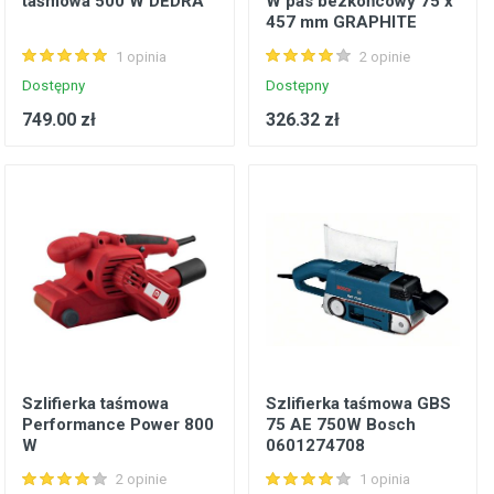
taśmowa 500 W DEDRA
W pas bezkońcowy 75 x
457 mm GRAPHITE
1 opinia
2 opinie
Dostępny
Dostępny
749.00 zł
326.32 zł
Szlifierka taśmowa
Szlifierka taśmowa GBS
Performance Power 800
75 AE 750W Bosch
W
0601274708
2 opinie
1 opinia