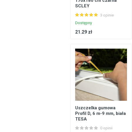
170x180 cm czarna
SCLEY
Konstrukcje stalowe, konstrukcje prefabrykowane
3 opinie
Podłogi, wykładziny podłogowe
Dostępny
Metale, walcowany metal
21.29 zł
Inżynieria elektryczna
Bezpieczeństwo, komunikacja
Okna, drzwi
Produkty gospodarstwa domowego
Uszczelka gumowa
Profil D, 6 m-9 mm, biała
TESA
0 opinii