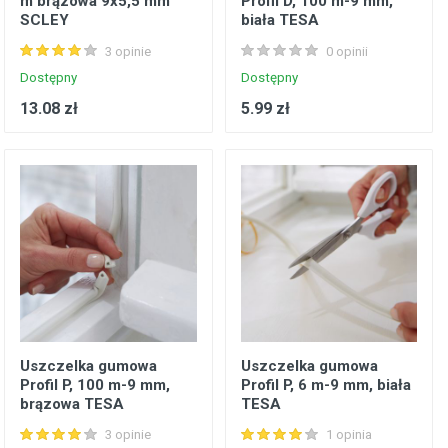
m brązowa 9x5,5 mm
Profil D, 100 m-9 mm,
SCLEY
biała TESA
3 opinie
0 opinii
Dostępny
Dostępny
13.08 zł
5.99 zł
Uszczelka gumowa
Uszczelka gumowa
Profil P, 100 m-9 mm,
Profil P, 6 m-9 mm, biała
brązowa TESA
TESA
3 opinie
1 opinia