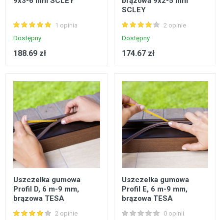
9x3-6 mm SCLEY
brązowa 9x2-5 mm
SCLEY
1 opinia
2 opinie
Dostępny
Dostępny
188.69 zł
174.67 zł
Uszczelka gumowa
Uszczelka gumowa
Profil D, 6 m-9 mm,
Profil E, 6 m-9 mm,
brązowa TESA
brązowa TESA
2 opinie
0 opinii