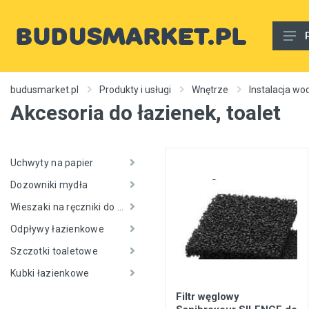
Materiały budowlane
budusmarket.pl
Produkty i usługi
Wnętrze
Instalacja wo
Akcesoria do łazienek, toalet
Woda, gaz, ogrzewanie, kanalizacja, wentylacja
Wnętrze
Zewnętrzny
Uchwyty na papier
Dozowniki mydła
Sprzęt i narzędzia
Wieszaki na ręczniki do szat
Różne
Odpływy łazienkowe
Usługi budowlane
Szczotki toaletowe
Rury wodne
Kubki łazienkowe
Ogrzewanie, autonomiczne ogrzewanie, źródła ciepła
Filtr węglowy
Artykuły dekoracyjne, dywany itp.