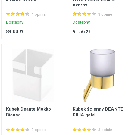
czarny
1 opinia
3 opinie
Dostępny
Dostępny
84.00 zł
91.56 zł
Kubek Deante Mokko
Kubek ścienny DEANTE
Bianco
SILIA gold
3 opinie
3 opinie