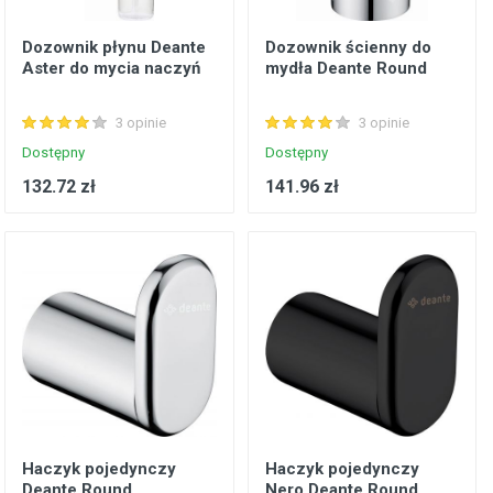
Dozownik płynu Deante
Dozownik ścienny do
Aster do mycia naczyń
mydła Deante Round
3 opinie
3 opinie
Dostępny
Dostępny
132.72 zł
141.96 zł
Haczyk pojedynczy
Haczyk pojedynczy
Deante Round
Nero Deante Round