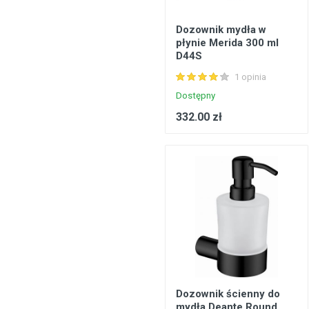
Dozownik mydła w
płynie Merida 300 ml
D44S
1 opinia
Dostępny
332.00 zł
Dozownik ścienny do
mydła Deante Round