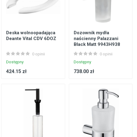
Deska wolnoopadająca
Dozownik mydła
Deante Vital CDV 6DOZ
naścienny Palazzani
Black Matt 9943H938
0 opinii
0 opinii
Dostępny
Dostępny
424.15 zł
738.00 zł