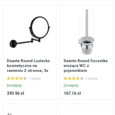
Deante Round Lusterko
Deante Round Szczotka
kosmetyczne na
wisząca WC z
ramieniu 2-stronne, 3x
pojemnikiem
powiększenie
1 opinia
2 opinie
Dostępny
Dostępny
393.96 zł
167.16 zł