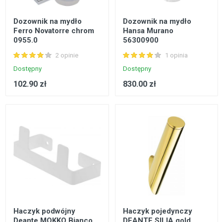
Dozownik na mydło
Dozownik na mydło
Ferro Novatorre chrom
Hansa Murano
0955.0
56300900
2 opinie
1 opinia
Dostępny
Dostępny
102.90 zł
830.00 zł
Haczyk podwójny
Haczyk pojedynczy
Deante MOKKO Bianco
DEANTE SILIA gold