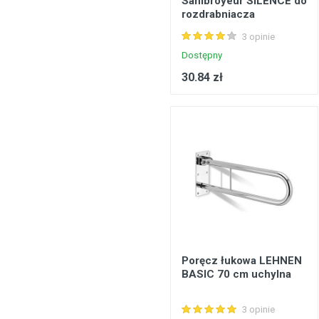
Sanibroyeur SILENCE do
rozdrabniacza
Konstrukcje stalowe, konstrukcje prefabrykowane
3 opinie
Podłogi, wykładziny podłogowe
Dostępny
Metale, walcowany metal
30.84 zł
Inżynieria elektryczna
Bezpieczeństwo, komunikacja
Okna, drzwi
Produkty gospodarstwa domowego
Poręcz łukowa LEHNEN
BASIC 70 cm uchylna
3 opinie