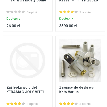
miski WC i bidety Jomo
Kessel Minilift F 28520
0 opinii
3 opinie
Dostępny
Dostępny
26.00 zł
3590.00 zł
Zaślepka wc bidet
Zawiasy do deski wc
KERAMAG JOLY VITEL
Koło Varius
1 opinia
3 opinie