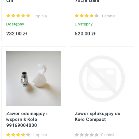
cm
70cm stała
1 opinia
1 opinia
Dostępny
Dostępny
232.00 zł
520.00 zł
Zawór odcinający i
Zawór spłukujący do
wspornik Koło
Koło Compact
99169004000
1 opinia
0 opinii