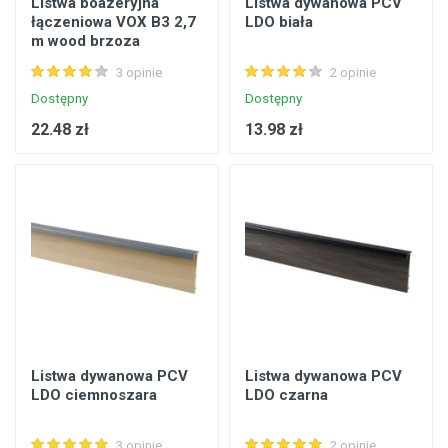
Listwa boazeryjna
Listwa dywanowa PCV
łączeniowa VOX B3 2,7
LDO biała
m wood brzoza
3 opinie
2 opinie
Dostępny
Dostępny
22.48 zł
13.98 zł
Listwa dywanowa PCV
Listwa dywanowa PCV
LDO ciemnoszara
LDO czarna
3 opinie
2 opinie