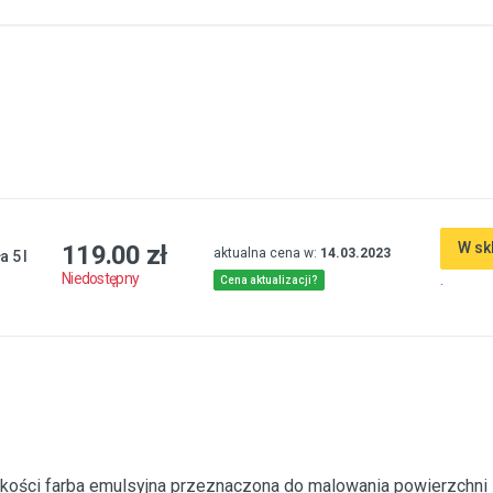
W sk
119.00 zł
aktualna cena w:
14.03.2023
a 5 l
.
Niedostępny
Cena aktualizacji?
 jakości farba emulsyjna przeznaczona do malowania powierzchni