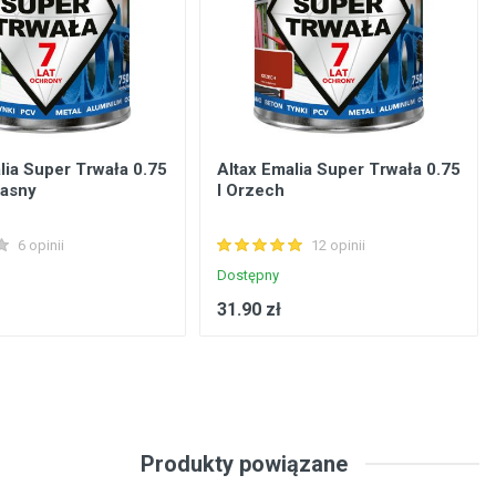
lia Super Trwała 0.75
Altax Emalia Super Trwała 0.75
jasny
l Orzech
6 opinii
12 opinii
Dostępny
31.90 zł
Produkty powiązane