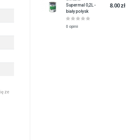
8.00 zł
Supermal 0,2L -
biały połysk
0 opinii
ię ze