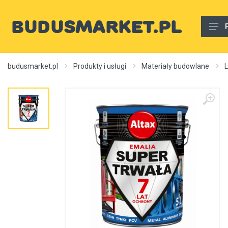
Materiały budowlane
budusmarket.pl
Produkty i usługi
Materiały budowlane
L
Woda, gaz, ogrzewanie, kanalizacja, wentylacja
Wnętrze
Zewnętrzny
Sprzęt i narzędzia
Różne
Usługi budowlane
Rury wodne
Ogrzewanie, autonomiczne ogrzewanie, źródła ciepła
Artykuły dekoracyjne, dywany itp.