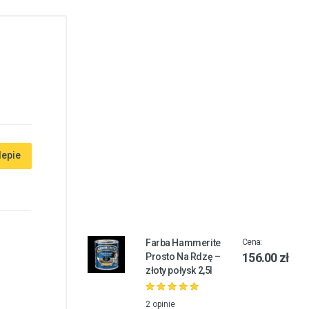
lepie
Farba Hammerite
Cena:
156.00 zł
Prosto Na Rdzę –
złoty połysk 2,5l
2 opinie