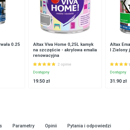
rwała 0.25
Altax Viva Home 0,25L kamyk
Altax Ema
na szczęście - akrylowa emalia
l Zielony 
renowacyjna
2 opinie
Dostępny
Dostępny
19.50 zł
31.90 zł
s
Parametry
Opinii
Pytania i odpowiedzi