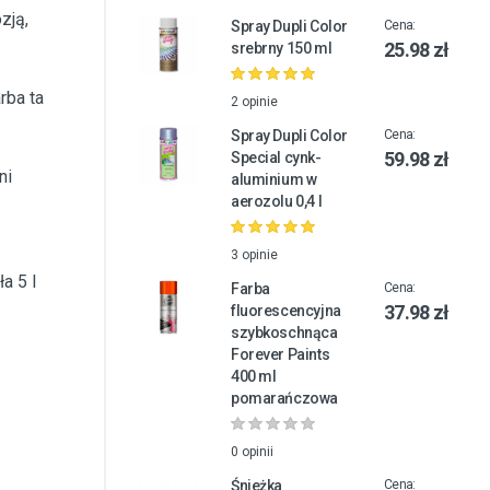
zją,
Spray Dupli Color
Cena:
25.98 zł
srebrny 150 ml
rba ta
2 opinie
Spray Dupli Color
Cena:
59.98 zł
Special cynk-
ni
aluminium w
aerozolu 0,4 l
3 opinie
a 5 l
Farba
Cena:
37.98 zł
fluorescencyjna
szybkoschnąca
Forever Paints
400 ml
pomarańczowa
0 opinii
Śnieżka
Cena: