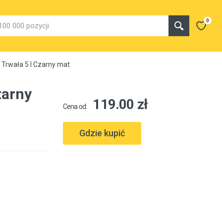
0
 Trwała 5 l Czarny mat
zarny
119.00 zł
Cena od:
Gdzie kupić