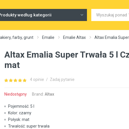
Produkty według kategorii
akiery, farby, grunt
Emalie
Emalie Altax
Altax Emalia Super
Altax Emalia Super Trwała 5 l C
mat
4 opinie
/
Zadaj pytanie
Niedostępny
Brand:
Altax
Pojemność: 5 l
Kolor: czarny
Połysk: mat
Trwałość: super trwała