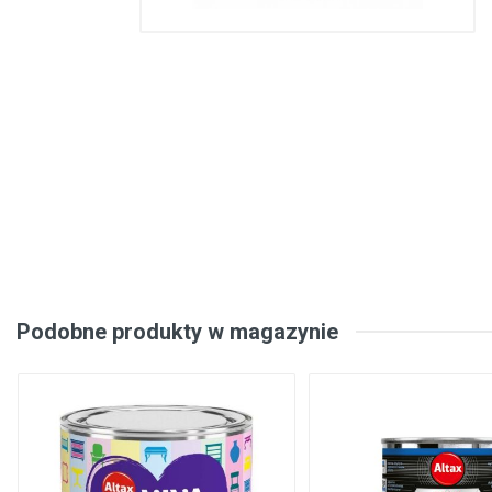
Konstrukcje stalowe, konstrukcje prefabrykowane
Podłogi, wykładziny podłogowe
Metale, walcowany metal
Inżynieria elektryczna
Bezpieczeństwo, komunikacja
Okna, drzwi
Produkty gospodarstwa domowego
Podobne produkty w magazynie