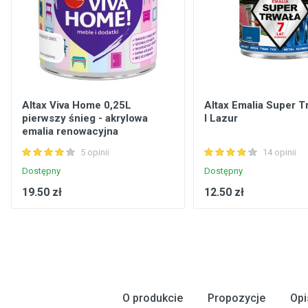
Altax Viva Home 0,25L
Altax Emalia Super T
pierwszy śnieg - akrylowa
l Lazur
emalia renowacyjna
5 opinii
14 opinii
Dostępny
Dostępny
19.50 zł
12.50 zł
O produkcie
Propozycje
Opi