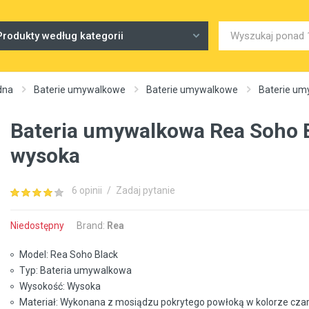
Produkty według kategorii
dna
Baterie umywalkowe
Baterie umywalkowe
Baterie u
Bateria umywalkowa Rea Soho 
wysoka
6 opinii
/
Zadaj pytanie
Niedostępny
Brand:
Rea
Model: Rea Soho Black
Typ: Bateria umywalkowa
Wysokość: Wysoka
Materiał: Wykonana z mosiądzu pokrytego powłoką w kolorze cz