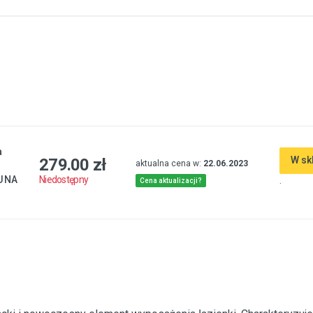
a
W sk
279.00 zł
aktualna cena w:
22.06.2023
U NA
.
Niedostępny
Cena aktualizacji?