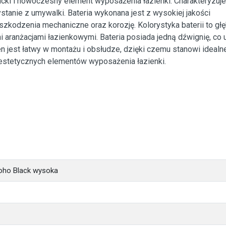
ki i nowoczesny element wyposażenia łazienki. Charakteryzuje
anie z umywalki. Bateria wykonana jest z wysokiej jakości
 uszkodzenia mechaniczne oraz korozję. Kolorystyka baterii to gł
aranżacjami łazienkowymi. Bateria posiada jedną dźwignię, co 
en jest łatwy w montażu i obsłudze, dzięki czemu stanowi idealn
 estetycznych elementów wyposażenia łazienki.
oho Black wysoka