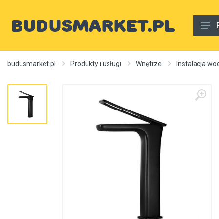
Materiały budowlane
budusmarket.pl
Produkty i usługi
Wnętrze
Instalacja wo
Woda, gaz, ogrzewanie, kanalizacja, wentylacja
Wnętrze
Zewnętrzny
Sprzęt i narzędzia
Różne
Usługi budowlane
Rury wodne
Ogrzewanie, autonomiczne ogrzewanie, źródła ciepła
Artykuły dekoracyjne, dywany itp.