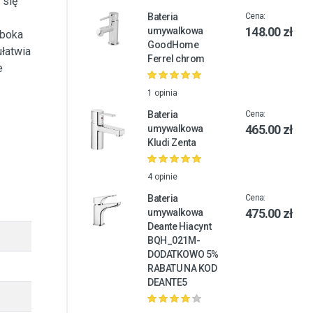
 się
Bateria
Cena:
148.00 zł
umywalkowa
ęboka
GoodHome
ułatwia
Ferrel chrom
e
1 opinia
Bateria
Cena:
465.00 zł
umywalkowa
Kludi Zenta
4 opinie
Bateria
Cena:
475.00 zł
umywalkowa
Deante Hiacynt
BQH_021M-
DODATKOWO 5%
RABATU NA KOD
DEANTE5