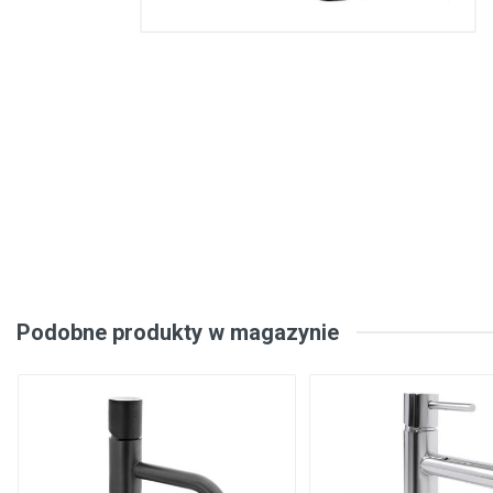
Konstrukcje stalowe, konstrukcje prefabrykowane
Podłogi, wykładziny podłogowe
Metale, walcowany metal
Inżynieria elektryczna
Bezpieczeństwo, komunikacja
Okna, drzwi
Produkty gospodarstwa domowego
Podobne produkty w magazynie