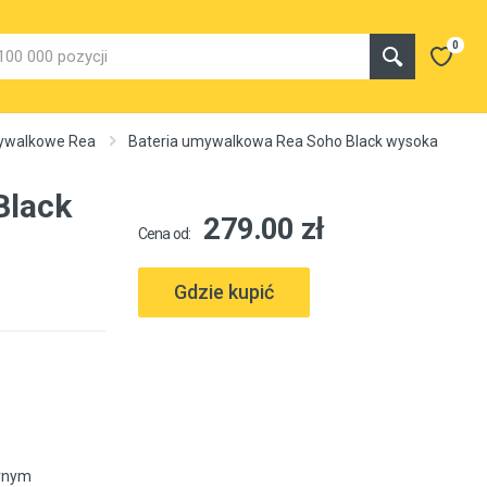
0
mywalkowe Rea
Bateria umywalkowa Rea Soho Black wysoka
Black
279.00 zł
Cena od:
Gdzie kupić
arnym