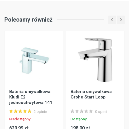
Polecamy również
Bateria umywalkowa
Bateria umywalkowa
Kludi E2
Grohe Start Loop
jednouchwytowa 141
mm
2 opinie
0 opinii
Niedostępny
Dostępny
629.99 zł
198.00 zł