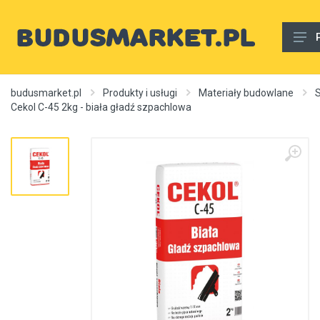
Materiały budowlane
budusmarket.pl
Produkty i usługi
Materiały budowlane
S
Cekol C-45 2kg - biała gładź szpachlowa
Woda, gaz, ogrzewanie, kanalizacja, wentylacja
Wnętrze
Zewnętrzny
Sprzęt i narzędzia
Różne
Usługi budowlane
Rury wodne
Ogrzewanie, autonomiczne ogrzewanie, źródła ciepła
Artykuły dekoracyjne, dywany itp.