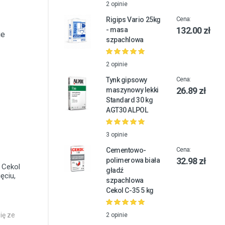
2 opinie
Rigips Vario 25kg
Cena:
132.00 zł
- masa
ie
szpachlowa
2 opinie
Tynk gipsowy
Cena:
26.89 zł
maszynowy lekki
Standard 30 kg
AGT30 ALPOL
3 opinie
Cementowo-
Cena:
32.98 zł
polimerowa biała
 Cekol
gładź
ęciu,
szpachlowa
Cekol C-35 5 kg
ię ze
2 opinie