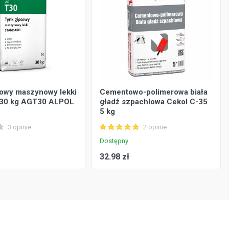
sowy maszynowy lekki
Cementowo-polimerowa biała
 30 kg AGT30 ALPOL
gładź szpachlowa Cekol C-35
5 kg
3 opinie
2 opinie
Dostępny
32.98 zł