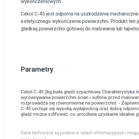
wykończeniowych.
Cekol C-45 jest odporna na uszkodzenia mechaniczne i
estetycznego wykończenia powierzchni. Produkt ten je
gładkiej powierzchni gotowej do malowania lub tapeto
Parametry
Cekol C-45 2kg
biała gładź szpachlowa
Charakterystyka t
wyrównywania powierzchni ścian i sufitów przed malowan
rozprowadza się równomiernie na powierzchni. - Zapewnia 
C-45 cechuje się wysoką wydajnością oraz dobrą odpornoś
gładź można szlifować, co umożliwia uzyskanie idealnie gł
Dane techniczne są podane w celach informacyjnych i mogą