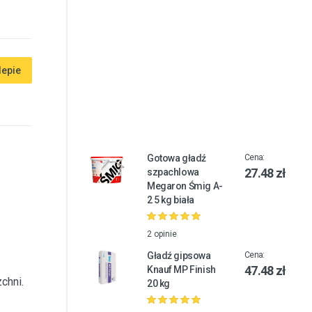
lepie
Gotowa gładź
Cena:
27.48 zł
szpachlowa
Megaron Śmig A-
2 5 kg biała
2 opinie
Gładź gipsowa
Cena:
47.48 zł
Knauf MP Finish
chni.
20 kg