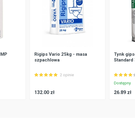
 MP
Rigips Vario 25kg - masa
Tynk gip
szpachlowa
Standard
2 opinie
Dostępny
132.00 zł
26.89 zł