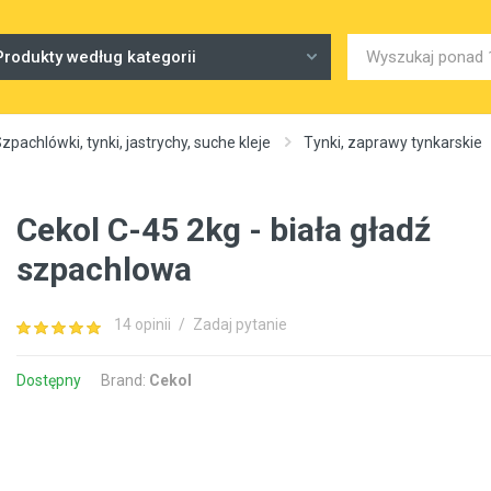
Produkty według kategorii
zpachlówki, tynki, jastrychy, suche kleje
Tynki, zaprawy tynkarskie
Cekol C-45 2kg - biała gładź
szpachlowa
14 opinii
/
Zadaj pytanie
Dostępny
Brand:
Cekol