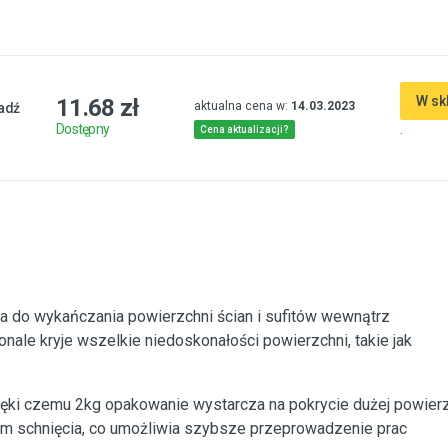
W sk
11.68 zł
aktualna cena w:
14.03.2023
ładź
.
Dostępny
Cena aktualizacji?
lna do wykańczania powierzchni ścian i sufitów wewnątrz
onale kryje wszelkie niedoskonałości powierzchni, takie jak
ięki czemu 2kg opakowanie wystarcza na pokrycie dużej powierz
em schnięcia, co umożliwia szybsze przeprowadzenie prac