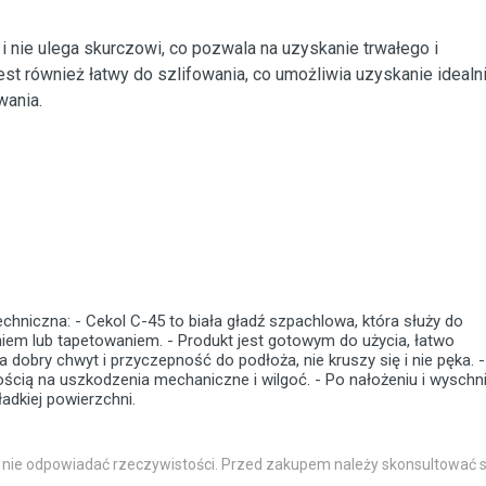
 nie ulega skurczowi, co pozwala na uzyskanie trwałego i
st również łatwy do szlifowania, co umożliwia uzyskanie idealn
wania.
echniczna: - Cekol C-45 to biała gładź szpachlowa, która służy do
iem lub tapetowaniem. - Produkt jest gotowym do użycia, łatwo
dobry chwyt i przyczepność do podłoża, nie kruszy się i nie pęka. -
cią na uszkodzenia mechaniczne i wilgoć. - Po nałożeniu i wyschni
adkiej powierzchni.
 nie odpowiadać rzeczywistości. Przed zakupem należy skonsultować s