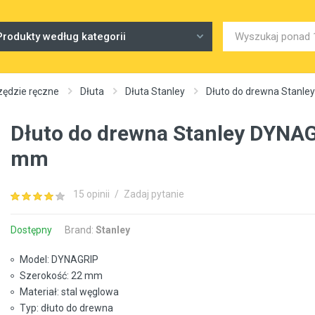
Produkty według kategorii
zędzie ręczne
Dłuta
Dłuta Stanley
Dłuto do drewna Stanl
Dłuto do drewna Stanley DYNA
mm
15 opinii
/
Zadaj pytanie
Dostępny
Brand:
Stanley
Model: DYNAGRIP
Szerokość: 22 mm
Materiał: stal węglowa
Typ: dłuto do drewna