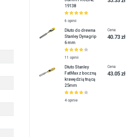
35.33 zł
19138
6 opinii
Dłuto do drewna
Cena:
40.73 zł
Stanley Dynagrip
6 mm
11 opinii
Dłuto Stanley
Cena:
43.05 zł
FatMax z boczną
krawędzią tnącą
25mm
4 opinie