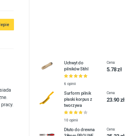
lepie
Uchwyt do
Cena:
5.78 zł
pilników Stihl
6 opinii
siada
Surform pilnik
Cena:
zne.
23.90 zł
płaski korpus z
pracy.
tworzywa
10 opinii
Dłuto do drewna
Cena:
38mm PROLINE