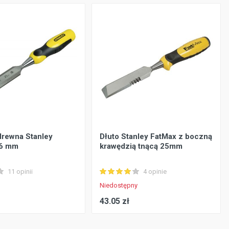
drewna Stanley
Dłuto Stanley FatMax z boczną
 6 mm
krawędzią tnącą 25mm
11 opinii
4 opinie
Niedostępny
43.05 zł