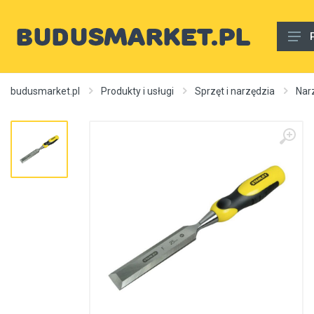
Materiały budowlane
budusmarket.pl
Produkty i usługi
Sprzęt i narzędzia
Nar
Woda, gaz, ogrzewanie, kanalizacja, wentylacja
Wnętrze
Zewnętrzny
Sprzęt i narzędzia
Różne
Usługi budowlane
Rury wodne
Ogrzewanie, autonomiczne ogrzewanie, źródła ciepła
Artykuły dekoracyjne, dywany itp.