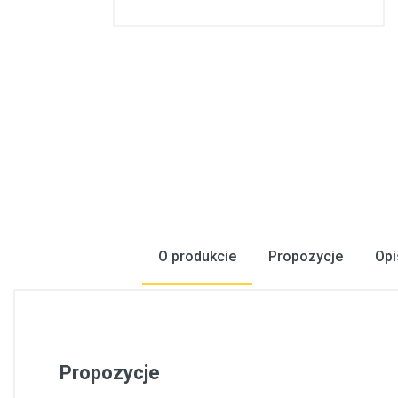
Konstrukcje stalowe, konstrukcje prefabrykowane
Podłogi, wykładziny podłogowe
Metale, walcowany metal
Inżynieria elektryczna
Bezpieczeństwo, komunikacja
Okna, drzwi
Produkty gospodarstwa domowego
O produkcie
Propozycje
Opi
Propozycje