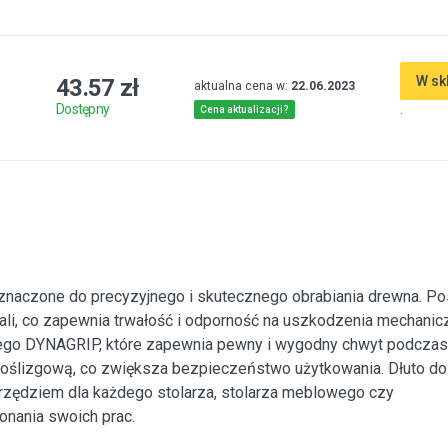
W sk
43.57 zł
aktualna cena w:
22.06.2023
.
Dostępny
Cena aktualizacji?
znaczone do precyzyjnego i skutecznego obrabiania drewna. Po
ali, co zapewnia trwałość i odporność na uszkodzenia mechanic
ego DYNAGRIP, które zapewnia pewny i wygodny chwyt podczas 
poślizgową, co zwiększa bezpieczeństwo użytkowania. Dłuto do
zędziem dla każdego stolarza, stolarza meblowego czy
konania swoich prac.