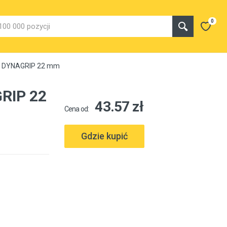
0
ey DYNAGRIP 22 mm
GRIP 22
43.57 zł
Cena od:
Gdzie kupić