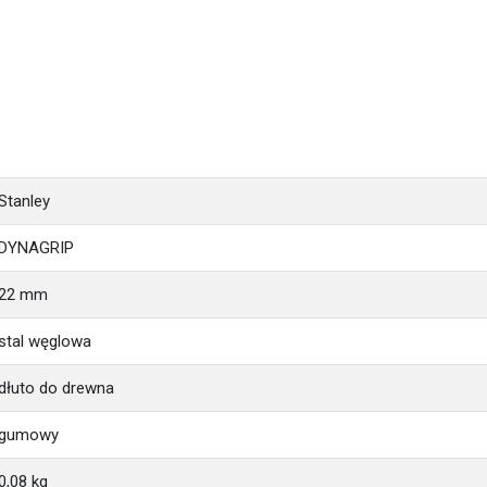
Stanley
DYNAGRIP
22 mm
stal węglowa
dłuto do drewna
gumowy
0,08 kg