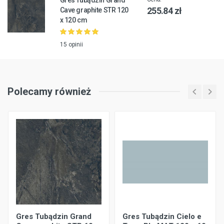
Gres Tubądzin Grand
255.84 zł
Cave graphite STR 120
x 120 cm
15 opinii
Polecamy również
Gres Tubądzin Grand
Gres Tubądzin Cielo e