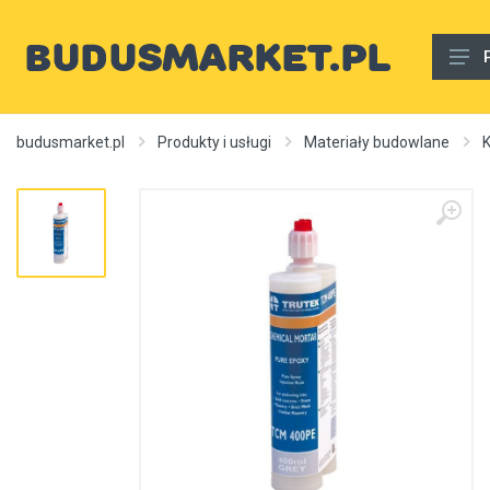
Materiały budowlane
budusmarket.pl
Produkty i usługi
Materiały budowlane
K
Woda, gaz, ogrzewanie, kanalizacja, wentylacja
Wnętrze
Zewnętrzny
Sprzęt i narzędzia
Różne
Usługi budowlane
Rury wodne
Ogrzewanie, autonomiczne ogrzewanie, źródła ciepła
Artykuły dekoracyjne, dywany itp.