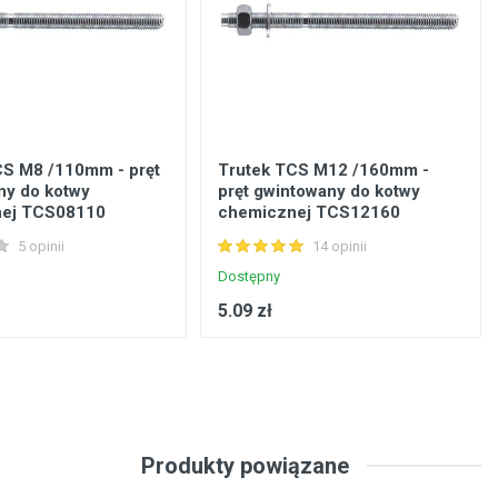
CS M8 /110mm - pręt
Trutek TCS M12 /160mm -
ny do kotwy
pręt gwintowany do kotwy
nej TCS08110
chemicznej TCS12160
5 opinii
14 opinii
Dostępny
5.09 zł
Produkty powiązane