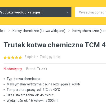
Produkty według kategorii
leje
Kotwy chemiczne (kotwa wklejane)
Kotwy chemiczne (kot
Trutek kotwa chemiczna TCM 4
5 opinii
/
Zadaj pytanie
Niedostępny
Brand:
Trutek
Typ: kotwa chemiczna
Maksymalna wytrzymałość na rozciąganie: 40 kN
Temperatura pracy: od -5°C do 40°C
Czas utwardzenia: ok. 45 minut
Wydajność: ok. 16 kotew na 300 ml