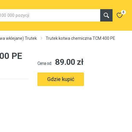
0
wa wklejane) Trutek
Trutek kotwa chemiczna TCM 400 PE
00 PE
89.00 zł
Cena od:
Gdzie kupić