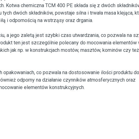
łach. Kotwa chemiczna TCM 400 PE składa się z dwóch składnikó
ych dwóch składników, powstaje silna i trwała masa klejąca, kt
ą i odpornością na wstrząsy oraz drgania.
, a jego zaletą jest szybki czas utwardzania, co pozwala na sz
odukt ten jest szczególnie polecany do mocowania elementów
akich jak np. w konstrukcjach mostów, masztów, kominów czy te
 opakowaniach, co pozwala na dostosowanie ilości produktu d
 również odporny na działanie czynników atmosferycznych oraz
 mocowanie elementów konstrukcyjnych.