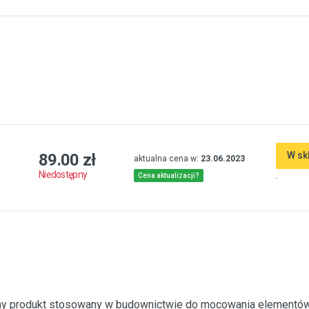
W sk
89.00 zł
aktualna cena w:
23.06.2023
.
Niedostępny
Cena aktualizacji?
zny produkt stosowany w budownictwie do mocowania elementó