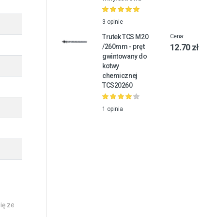
3 opinie
Trutek TCS M20
Cena:
12.70 zł
/260mm - pręt
gwintowany do
kotwy
chemicznej
TCS20260
1 opinia
ię ze