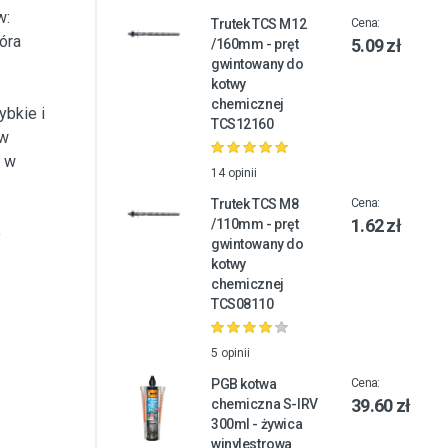
w:
Trutek TCS M12
Cena:
óra
5.09 zł
/160mm - pręt
gwintowany do
kotwy
chemicznej
ybkie i
TCS12160
 w
ż w
14 opinii
Trutek TCS M8
Cena:
1.62 zł
/110mm - pręt
o
gwintowany do
kotwy
chemicznej
TCS08110
5 opinii
PGB kotwa
Cena:
39.60 zł
chemiczna S-IRV
300ml - żywica
winylestrowa