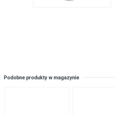
Konstrukcje stalowe, konstrukcje prefabrykowane
Podłogi, wykładziny podłogowe
Metale, walcowany metal
Inżynieria elektryczna
Bezpieczeństwo, komunikacja
Okna, drzwi
Produkty gospodarstwa domowego
Podobne produkty w magazynie