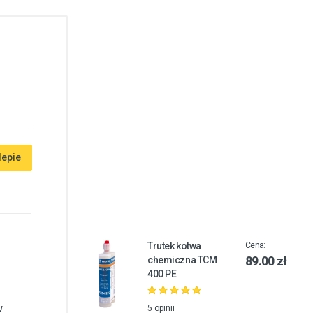
lepie
Trutek kotwa
Cena:
89.00 zł
chemiczna TCM
400 PE
w
5 opinii