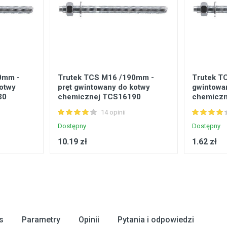
0mm -
Trutek TCS M16 /190mm -
Trutek T
kotwy
pręt gwintowany do kotwy
gwintowa
30
chemicznej TCS16190
chemicz
14 opinii
Dostępny
Dostępny
10.19 zł
1.62 zł
s
Parametry
Opinii
Pytania i odpowiedzi