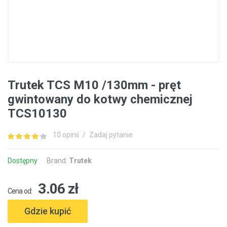
Trutek TCS M10 /130mm - pręt
gwintowany do kotwy chemicznej
TCS10130
10 opinii
/
Zadaj pytanie
Dostępny
Brand:
Trutek
3.06 zł
Cena od:
Gdzie kupić