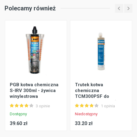
Polecamy również
PGB kotwa chemiczna
Trutek kotwa
S-IRV 300ml - żywica
chemiczna
winylestrowa
TCM300PSF do
wysokich obciązeń
3 opinie
1 opinia
Dostępny
Niedostępny
39.60 zł
33.20 zł